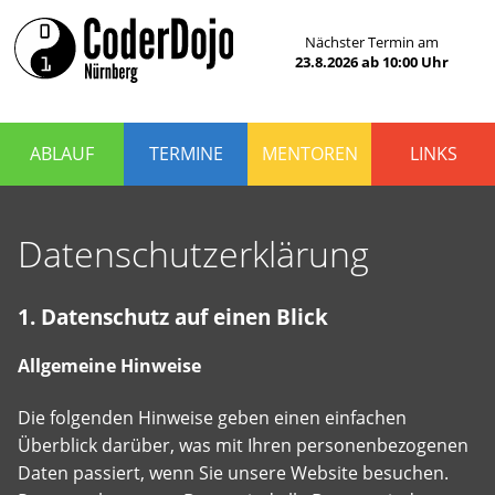
Das
Nächster Termin am
CoderDojo
CoderDojo
23.8.2026
ab
10:00
Uhr
Nürnberg
ist
Nürnberg
ein
Club
für
ABLAUF
TERMINE
MENTOREN
LINKS
Kinder
und
Jugendliche
im
Datenschutzerklärung
Alter
von
5
bis
1. Datenschutz auf einen Blick
17
Jahren,
Allgemeine Hinweise
die
Programmieren
lernen
Die folgenden Hinweise geben einen einfachen
und
Überblick darüber, was mit Ihren personenbezogenen
Spaß
haben
Daten passiert, wenn Sie unsere Website besuchen.
wollen.