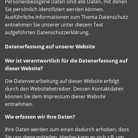
Personenbezogene Daten sind alle Daten, mit denen
Erfahrene
Mentoren
Sie persönlich identifiziert werden können.
stehen
Ausführliche Informationen zum Thema Datenschutz
bereit,
entnehmen Sie unserer unter diesem Text
um
gemeinsam
aufgeführten Datenschutzerklärung.
an
Ideen
Datenerfassung auf unserer Website
zu
arbeiten
oder
Wer ist verantwortlich für die Datenerfassung auf
selbst
dieser Website?
vorgeschlagene
Projekte
Wirklichkeit
Die Datenverarbeitung auf dieser Website erfolgt
werden
durch den Websitebetreiber. Dessen Kontaktdaten
zu
können Sie dem Impressum dieser Website
lassen.
entnehmen.
Wie erfassen wir Ihre Daten?
Ihre Daten werden zum einen dadurch erhoben, dass
Sie uns diese mitteilen. Hierbei kann es sich z.B. um