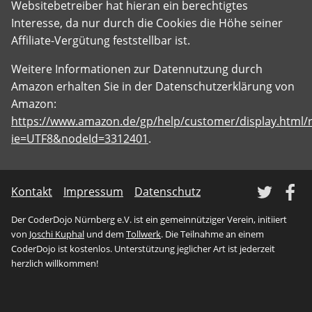
Websitebetreiber hat hieran ein berechtigtes
Interesse, da nur durch die Cookies die Höhe seiner
Affiliate-Vergütung feststellbar ist.
Weitere Informationen zur Datennutzung durch
Amazon erhalten Sie in der Datenschutzerklärung von
Amazon:
https://www.amazon.de/gp/help/customer/display.html/r
ie=UTF8&nodeId=3312401
.
Tw
Kontakt
Impressum
Datenschutz
Der CoderDojo Nürnberg e.V. ist ein gemeinnütziger Verein, initiiert
von
Joschi Kuphal
und dem
Tollwerk
. Die Teilnahme an einem
CoderDojo ist kostenlos. Unterstützung jeglicher Art ist jederzeit
herzlich willkommen!