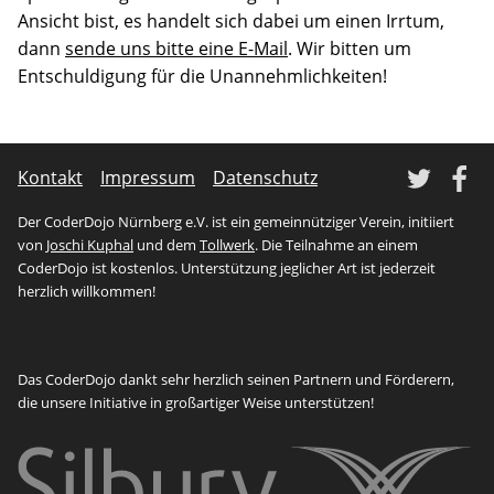
Erfahrene
Ansicht bist, es handelt sich dabei um einen Irrtum,
Mentoren
dann
sende uns bitte eine E-Mail
. Wir bitten um
stehen
bereit,
Entschuldigung für die Unannehmlichkeiten!
um
gemeinsam
an
Ideen
zu
Tw
Kontakt
Impressum
Datenschutz
arbeiten
oder
Der CoderDojo Nürnberg e.V. ist ein gemeinnütziger Verein, initiiert
selbst
von
Joschi Kuphal
und dem
Tollwerk
. Die Teilnahme an einem
vorgeschlagene
Projekte
CoderDojo ist kostenlos. Unterstützung jeglicher Art ist jederzeit
Wirklichkeit
herzlich willkommen!
werden
zu
lassen.
Das CoderDojo dankt sehr herzlich seinen Partnern und Förderern,
die unsere Initiative in großartiger Weise unterstützen!