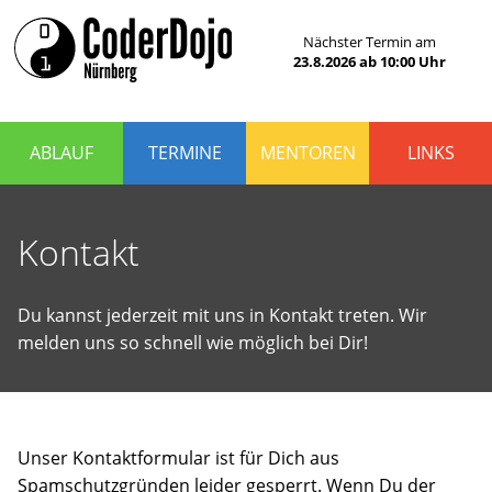
Das
Nächster Termin am
CoderDojo
CoderDojo
23.8.2026
ab
10:00
Uhr
Nürnberg
ist
Nürnberg
ein
Club
für
ABLAUF
TERMINE
MENTOREN
LINKS
Kinder
und
Jugendliche
im
Kontakt
Alter
von
5
bis
Du kannst jederzeit mit uns in Kontakt treten. Wir
17
melden uns so schnell wie möglich bei Dir!
Jahren,
die
Programmieren
lernen
und
Spaß
Unser Kontaktformular ist für Dich aus
haben
wollen.
Spamschutzgründen leider gesperrt. Wenn Du der