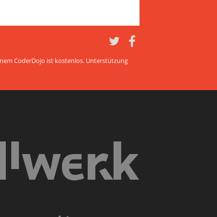
Twitter
Twitter
einem CoderDojo ist kostenlos. Unterstützung
Silbury IT Solutions Deuts