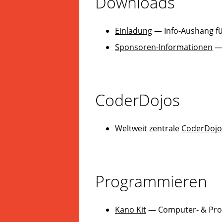
Downloads
und
Spaß
Einladung
— Info-Aushang fü
haben
wollen.
Sponsoren-Informationen
— 
Erfahrene
Mentoren
stehen
bereit,
CoderDojos
um
gemeinsam
an
Weltweit zentrale
CoderDojo
Ideen
zu
arbeiten
oder
selbst
Programmieren
vorgeschlagene
Projekte
Wirklichkeit
Kano Kit
— Computer- & Progr
werden