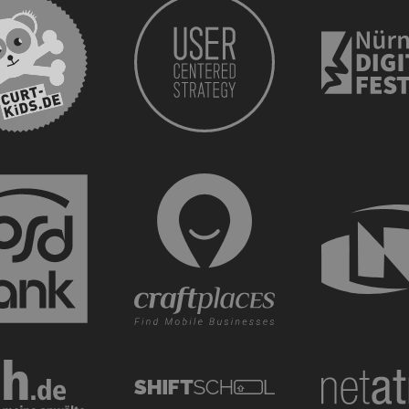
curt kids
CURT - Das Stadtmagazin für Nürnberg, Fürth, E
new mobility — insertEFFECT
PSD Bank Nürnberg eG