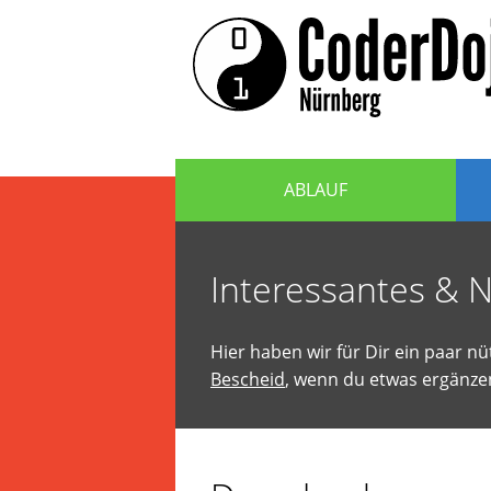
Das
CoderDojo
CoderDojo
Nürnberg
Nürnberg
ist
ein
Club
für
ABLAUF
Kinder
und
Jugendliche
im
Interessantes & N
Alter
von
5
Hier haben wir für Dir ein paar nü
bis
Bescheid
, wenn du etwas ergänze
17
Jahren,
die
Programmiere
lernen