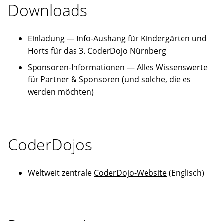
Downloads
Erfahrene
Mentoren
stehen
bereit,
Einladung
— Info-Aushang für Kindergärten und
um
gemeinsam
Horts für das 3. CoderDojo Nürnberg
an
Sponsoren-Informationen
— Alles Wissenswerte
Ideen
zu
für Partner & Sponsoren (und solche, die es
arbeiten
werden möchten)
oder
selbst
vorgeschlagene
Projekte
Wirklichkeit
werden
CoderDojos
zu
lassen.
Weltweit zentrale
CoderDojo-Website
(Englisch)