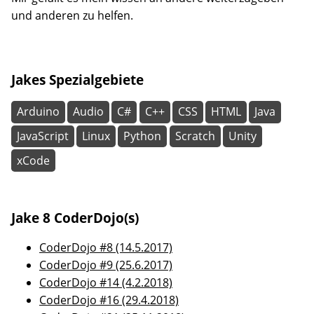
und anderen zu helfen.
Jakes Spezialgebiete
Arduino
Audio
C#
C++
CSS
HTML
Java
JavaScript
Linux
Python
Scratch
Unity
xCode
Jake 8 CoderDojo(s)
CoderDojo #8 (14.5.2017)
CoderDojo #9 (25.6.2017)
CoderDojo #14 (4.2.2018)
CoderDojo #16 (29.4.2018)