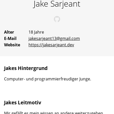
Jake
Sarjeant
Erfahrene
Mentoren
stehen
bereit,
Jakes bei GitHub
um
gemeinsam
an
Alter
18 Jahre
Ideen
E-Mail
jakesarjeant13@gmail.com
zu
arbeiten
Website
https://jakesarjeant.dev
oder
selbst
vorgeschlagene
Projekte
Wirklichkeit
Jakes Hintergrund
werden
zu
Computer- und programmierfreudiger Junge.
lassen.
Jakes Leitmotiv
Mir gefällt es mein wissen an andere weiterzugeben