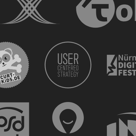
curt kids
CURT - Das Stadtmagazin für Nürnberg, Fürth, E