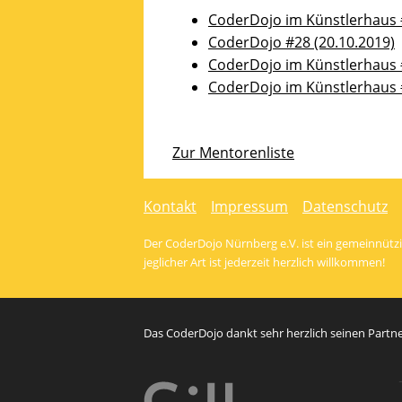
zu
CoderDojo im Künstlerhaus #
lassen.
CoderDojo #28 (20.10.2019)
CoderDojo im Künstlerhaus #
CoderDojo im Künstlerhaus #
Zur Mentorenliste
Kontakt
Impressum
Datenschutz
Der CoderDojo Nürnberg e.V. ist ein gemeinnützig
jeglicher Art ist jederzeit herzlich willkommen!
Das CoderDojo dankt sehr herzlich seinen Partner