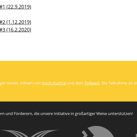
1 (22.9.2019)
2 (1.12.2019)
3 (16.2.2020)
er Verein, initiiert von
Joschi Kuphal
und dem
Tollwerk
. Die Teilnahme an 
n und Förderern, die unsere Initiative in großartiger Weise unterstützen!