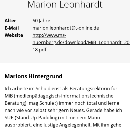
Marion
Leonhardt
Erfahrene
Mentoren
stehen
bereit,
Alter
60 Jahre
um
E-Mail
marion.leonhardt@t-online.de
gemeinsam
an
Website
http://www.mz-
Ideen
nuernberg.de/download/MiB_Leonhardt_20
zu
18.pdf
arbeiten
oder
selbst
vorgeschlagene
Projekte
Marions Hintergrund
Wirklichkeit
werden
zu
Ich arbeite im Schuldienst als Beratungsrektorin für
lassen.
MiB (medienpädagogisch-informationstechnische
Beratung), mag Schule :) immer noch total und lerne
nach wie vor selbst sehr gern Neues. Gerade habe ich
SUP (Stand-Up-Paddling) mit meinem Mann
ausprobiert, eine lustige Angelegenheit. Mit ihm gehe