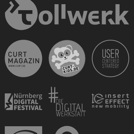
curt 
CURT - Das Stadtmagazi
Nürnberg Digital Festiva
Die 