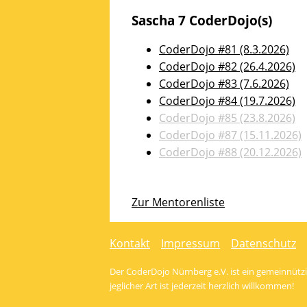
zu
Sascha 7 CoderDojo(s)
lassen.
CoderDojo #81 (8.3.2026)
CoderDojo #82 (26.4.2026)
CoderDojo #83 (7.6.2026)
CoderDojo #84 (19.7.2026)
CoderDojo #85 (23.8.2026)
CoderDojo #87 (15.11.2026)
CoderDojo #88 (20.12.2026)
Zur Mentorenliste
Kontakt
Impressum
Datenschutz
Der CoderDojo Nürnberg e.V. ist ein gemeinnützig
jeglicher Art ist jederzeit herzlich willkommen!