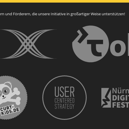
n und Förderern, die unsere Initiative in großartiger Weise unterstützen!
curt kids
CURT - Das Stadtmagazin für Nürnberg, Fürth, E