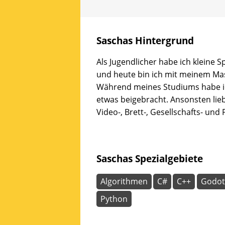
und
Spaß
haben
Saschas Hintergrund
wollen.
Erfahrene
Als Jugendlicher habe ich kleine Sp
Mentoren
und heute bin ich mit meinem Mast
stehen
bereit,
Während meines Studiums habe ic
um
etwas beigebracht. Ansonsten liebe
gemeinsam
Video-, Brett-, Gesellschafts- und
an
Ideen
zu
arbeiten
Saschas Spezialgebiete
oder
selbst
Algorithmen
C#
C++
Godot
vorgeschlagene
Projekte
Python
Wirklichkeit
werden