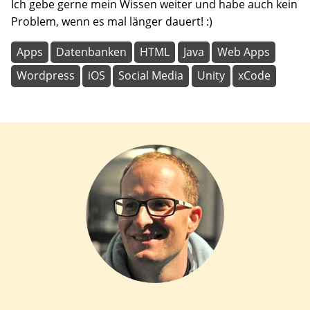
Ich gebe gerne mein Wissen weiter und habe auch kein
Problem, wenn es mal länger dauert! :)
Apps
Datenbanken
HTML
Java
Web Apps
Wordpress
iOS
Social Media
Unity
xCode