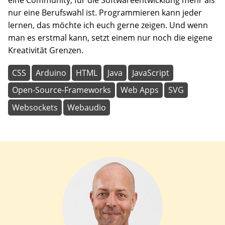
eine Community, für die Softwareentwicklung mehr als
nur eine Berufswahl ist. Programmieren kann jeder
lernen, das möchte ich euch gerne zeigen. Und wenn
man es erstmal kann, setzt einem nur noch die eigene
Kreativität Grenzen.
CSS
Arduino
HTML
Java
JavaScript
Open-Source-Frameworks
Web Apps
SVG
Websockets
Webaudio