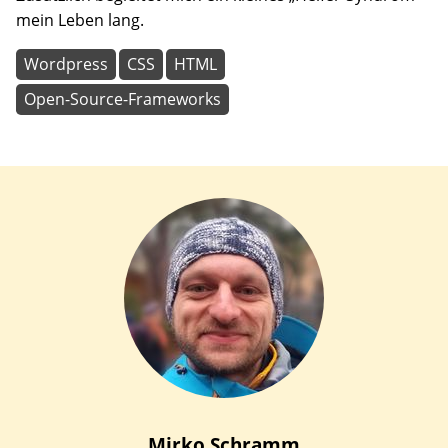
mein Leben lang.
Wordpress
CSS
HTML
Open-Source-Frameworks
Mirko
Schramm