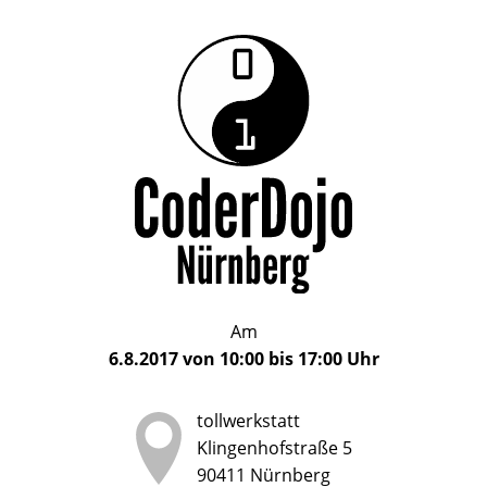
Das
CoderDojo
CoderDojo
Nürnberg
ist
Nürnberg
ein
Club
für
Kinder
und
Jugendliche
im
Am
Alter
6.8.2017
von
10:00
bis
17:00
Uhr
von
5
tollwerkstatt
bis
Klingenhofstraße 5
17
90411
Nürnberg
Jahren,