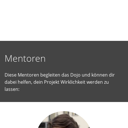
selbst
vorgeschlagene
Projekte
Wirklichkeit
werden
zu
lassen.
Mentoren
Diese Mentoren begleiten das Dojo und können dir
dabei helfen, dein Projekt Wirklichkeit werden zu
lassen: