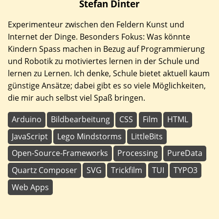
Stefan
Dinter
Experimenteur zwischen den Feldern Kunst und
Internet der Dinge. Besonders Fokus: Was könnte
Kindern Spass machen in Bezug auf Programmierung
und Robotik zu motiviertes lernen in der Schule und
lernen zu Lernen. Ich denke, Schule bietet aktuell kaum
günstige Ansätze; dabei gibt es so viele Möglichkeiten,
die mir auch selbst viel Spaß bringen.
Arduino
Bildbearbeitung
CSS
Film
HTML
JavaScript
Lego Mindstorms
LittleBits
Open-Source-Frameworks
Processing
PureData
Quartz Composer
SVG
Trickfilm
TUI
TYPO3
Web Apps