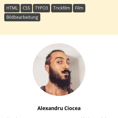
HTML
CSS
TYPO3
Trickfilm
Film
Bildbearbeitung
Alexandru
Ciocea