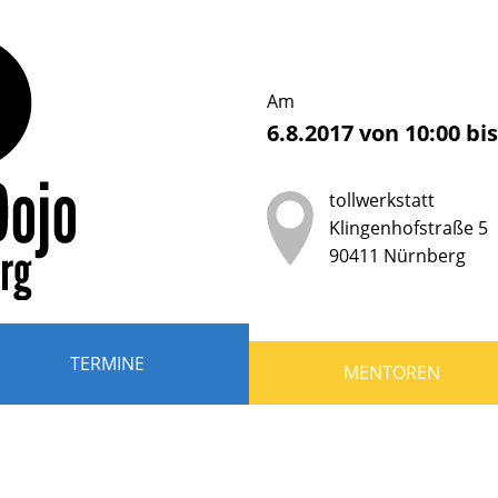
erDojo
nberg
Am
6.8.2017
von
10:00
bi
b
tollwerkstatt
der
Klingenhofstraße 5
90411
Nürnberg
ndliche
r
TERMINE
MENTOREN
en,
grammieren