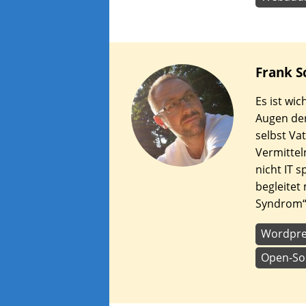
Frank
S
Es ist wic
Augen der
selbst Va
Vermitteln
nicht IT s
begleitet 
Syndrom“
Wordpre
Open-So