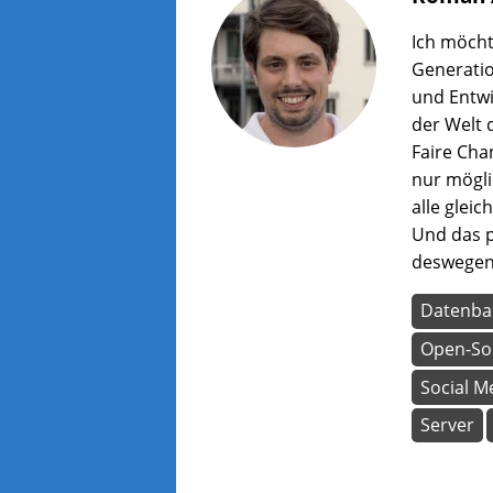
wer
zu
Ich möcht
lass
Generati
und Entwi
der Welt 
Faire Cha
nur mögli
alle glei
Und das pa
deswegen 
Datenba
Open-So
Social M
Server