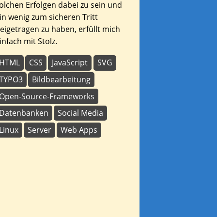
olchen Erfolgen dabei zu sein und
in wenig zum sicheren Tritt
eigetragen zu haben, erfüllt mich
infach mit Stolz.
HTML
CSS
JavaScript
SVG
TYPO3
Bildbearbeitung
Open-Source-Frameworks
Datenbanken
Social Media
Linux
Server
Web Apps