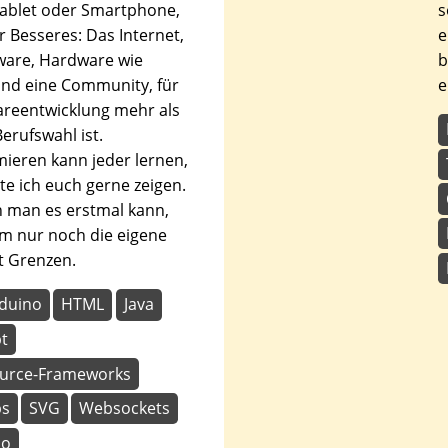
ablet oder Smartphone,
s
r Besseres: Das Internet,
e
tware, Hardware wie
b
nd eine Community, für
e
areentwicklung mehr als
erufswahl ist.
eren kann jeder lernen,
e ich euch gerne zeigen.
 man es erstmal kann,
em nur noch die eigene
ät Grenzen.
duino
HTML
Java
pt
urce-Frameworks
ps
SVG
Websockets
io