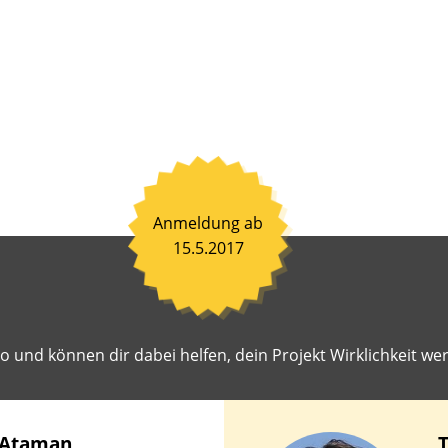
nen
ß
en
en.
ahrene
toren
hen
it,
Anmeldung ab
einsam
15.5.2017
en
iten
r
 und können dir dabei helfen, dein Projekt Wirklichkeit wer
st
geschlagene
ekte
lichkeit
Ataman