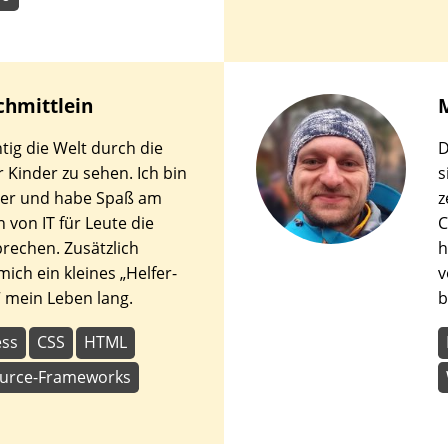
chmittlein
htig die Welt durch die
D
 Kinder zu sehen. Ich bin
s
ter und habe Spaß am
z
 von IT für Leute die
C
prechen. Zusätzlich
h
mich ein kleines „Helfer-
v
 mein Leben lang.
b
ss
CSS
HTML
urce-Frameworks