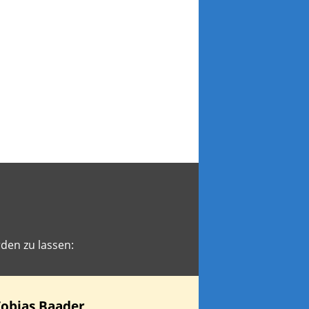
den zu lassen:
Tobias
Baader