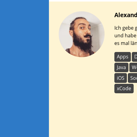
Alexan
Ich gebe 
und habe
es mal län
Apps
Java
W
iOS
So
xCode