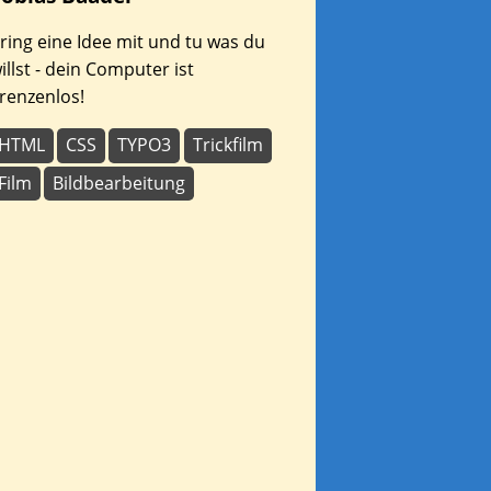
ring eine Idee mit und tu was du
illst - dein Computer ist
renzenlos!
HTML
CSS
TYPO3
Trickfilm
Film
Bildbearbeitung