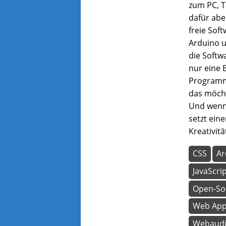
zum PC, T
dafür abe
freie Sof
Arduino u
die Softw
nur eine B
Programmi
das möcht
Und wenn
setzt ein
Kreativit
CSS
Ar
JavaScri
Open-So
Web Ap
Webaud