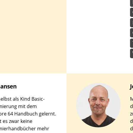
ansen
J
elbst als Kind Basic-
M
ierung mit dem
d
e 64 Handbuch gelernt.
z
t es zwar keine
d
ierhandbücher mehr
d