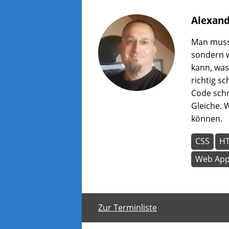
Alexan
Man muss 
sondern 
kann, was
richtig s
Code schr
Gleiche. 
können.
CSS
H
Web Ap
Zur Terminliste