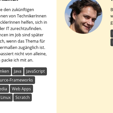
den
e den zukünftigen
B
en.
onen von TechnikerInnen
w
cklerInnen helfen, sich in
g
der IT zurechtzufinden.
ncen im Job sind später
ch, wenn das Thema für
chermaßen zugänglich ist.
ssiert nicht von alleine,
packe ich mit an.
nken
Java
JavaScript
urce-Frameworks
edia
Web Apps
Linux
Scratch