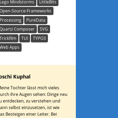
Lego Mindstorms
LittleBits
Open-Source-Frameworks
Processing
PureData
Quartz Composer
SVG
Trickfilm
TUI
TYPO3
Web Apps
oschi
Kuphal
eine Tochter lässt mich vieles
urch ihre Augen sehen: Dinge neu
u entdecken, zu verstehen und
ann selbst einzusetzen, ist wie
as Besteigen einer Leiter. Bei