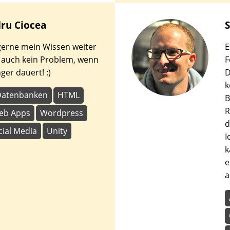
dru
Ciocea
S
gerne mein Wissen weiter
E
 auch kein Problem, wenn
F
ger dauert! :)
D
k
Datenbanken
HTML
B
R
eb Apps
Wordpress
d
cial Media
Unity
I
k
e
a