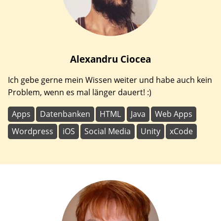
Alexandru
Ciocea
Ich gebe gerne mein Wissen weiter und habe auch kein
Problem, wenn es mal länger dauert! :)
Apps
Datenbanken
HTML
Java
Web Apps
Wordpress
iOS
Social Media
Unity
xCode