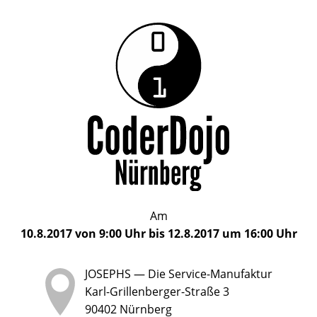
Das
CoderDojo
CoderDojo
Nürnberg
ist
Nürnberg
ein
Club
für
Kinder
und
Jugendliche
im
Am
Alter
10.8.2017
von
9:00 Uhr
bis
12.8.2017 um 16:00
Uhr
von
5
JOSEPHS — Die Service-Manufaktur
bis
Karl-Grillenberger-Straße 3
17
90402
Nürnberg
Jahren,