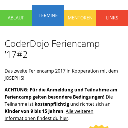
die
Programmieren
TERMINE
ABLAUF
MENTOREN
LINKS
lernen
und
Spaß
CoderDojo Feriencamp
haben
wollen.
'17#2
Erfahrene
Mentoren
stehen
Das zweite Feriencamp 2017 in Kooperation mit dem
bereit,
JOSEPHS
!
um
ACHTUNG: Für die Anmeldung und Teilnahme am
gemeinsam
Feriencamp gelten besondere Bedingungen!
Die
an
Teilnahme ist
kostenpflichtig
und richtet sich an
Ideen
Kinder von 9 bis 15 Jahren
.
Alle weiteren
zu
Informationen findest du hier
.
arbeiten
oder