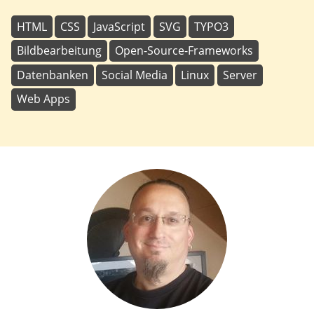
HTML
CSS
JavaScript
SVG
TYPO3
Bildbearbeitung
Open-Source-Frameworks
Datenbanken
Social Media
Linux
Server
Web Apps