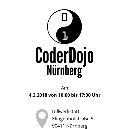
Das
CoderDojo
CoderDojo
Nürnberg
ist
Nürnberg
ein
Club
für
Kinder
und
Jugendliche
im
Am
Alter
4.2.2018
von
10:00
bis
17:00
Uhr
von
5
tollwerkstatt
bis
Klingenhofstraße 5
17
90411
Nürnberg
Jahren,