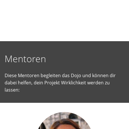
selbst
vorgeschlagene
Projekte
Wirklichkeit
werden
zu
lassen.
Mentoren
Diese Mentoren begleiten das Dojo und können dir
dabei helfen, dein Projekt Wirklichkeit werden zu
lassen: