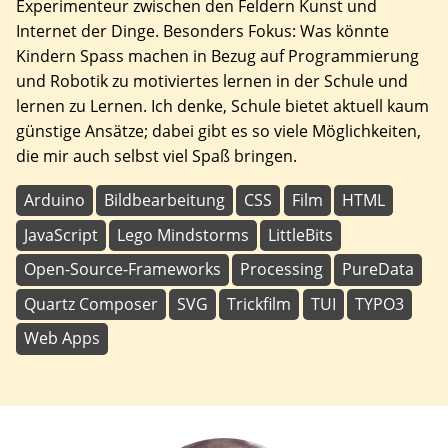
Experimenteur zwischen den Feldern Kunst und
Internet der Dinge. Besonders Fokus: Was könnte
Kindern Spass machen in Bezug auf Programmierung
und Robotik zu motiviertes lernen in der Schule und
lernen zu Lernen. Ich denke, Schule bietet aktuell kaum
günstige Ansätze; dabei gibt es so viele Möglichkeiten,
die mir auch selbst viel Spaß bringen.
Arduino
Bildbearbeitung
CSS
Film
HTML
JavaScript
Lego Mindstorms
LittleBits
Open-Source-Frameworks
Processing
PureData
Quartz Composer
SVG
Trickfilm
TUI
TYPO3
Web Apps