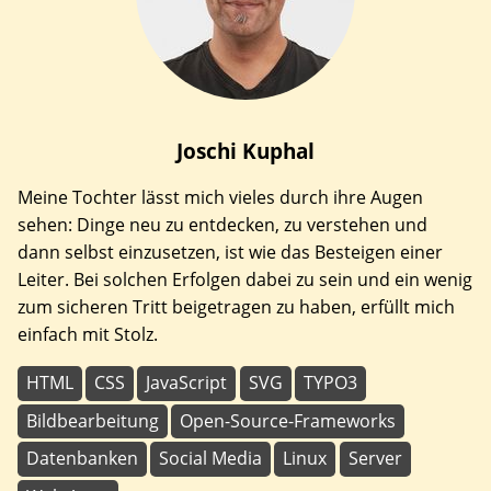
Joschi
Kuphal
Meine Tochter lässt mich vieles durch ihre Augen
sehen: Dinge neu zu entdecken, zu verstehen und
dann selbst einzusetzen, ist wie das Besteigen einer
Leiter. Bei solchen Erfolgen dabei zu sein und ein wenig
zum sicheren Tritt beigetragen zu haben, erfüllt mich
einfach mit Stolz.
HTML
CSS
JavaScript
SVG
TYPO3
Bildbearbeitung
Open-Source-Frameworks
Datenbanken
Social Media
Linux
Server