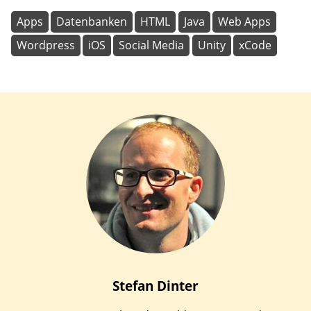
Apps
Datenbanken
HTML
Java
Web Apps
Wordpress
iOS
Social Media
Unity
xCode
Stefan
Dinter