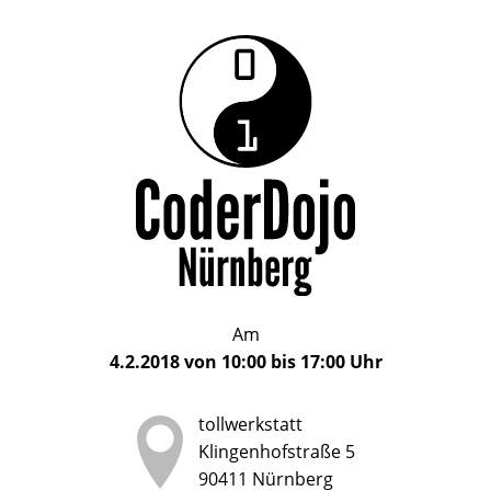
Das
CoderDojo
CoderDojo
Nürnberg
ist
Nürnberg
ein
Club
für
Kinder
und
Jugendliche
im
Am
Alter
4.2.2018
von
10:00
bis
17:00
Uhr
von
5
tollwerkstatt
bis
Klingenhofstraße 5
17
90411
Nürnberg
Jahren,