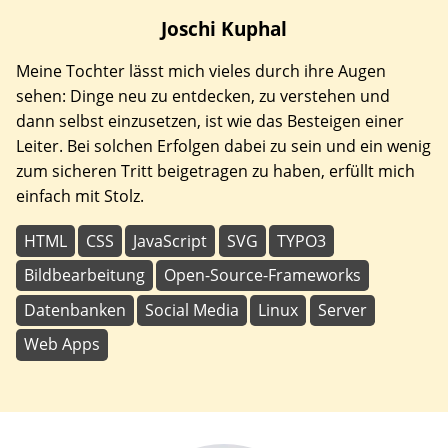
Joschi
Kuphal
Meine Tochter lässt mich vieles durch ihre Augen
sehen: Dinge neu zu entdecken, zu verstehen und
dann selbst einzusetzen, ist wie das Besteigen einer
Leiter. Bei solchen Erfolgen dabei zu sein und ein wenig
zum sicheren Tritt beigetragen zu haben, erfüllt mich
einfach mit Stolz.
HTML
CSS
JavaScript
SVG
TYPO3
Bildbearbeitung
Open-Source-Frameworks
Datenbanken
Social Media
Linux
Server
Web Apps