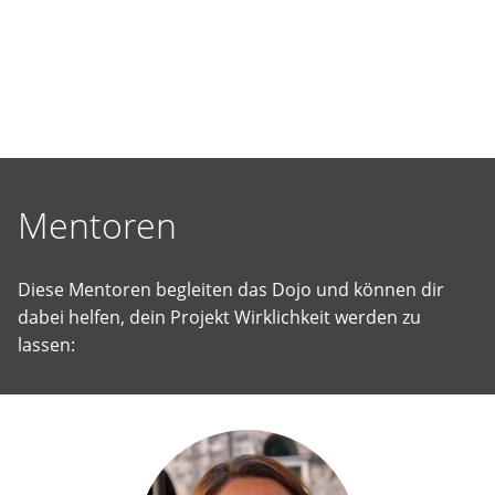
selbst
vorgeschlagene
Projekte
Wirklichkeit
werden
zu
lassen.
Mentoren
Diese Mentoren begleiten das Dojo und können dir
dabei helfen, dein Projekt Wirklichkeit werden zu
lassen: