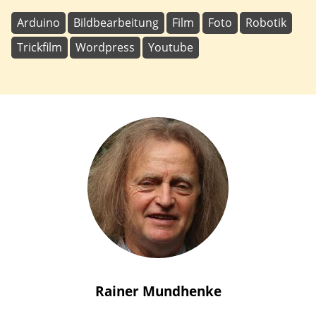
Arduino
Bildbearbeitung
Film
Foto
Robotik
Trickfilm
Wordpress
Youtube
Rainer
Mundhenke