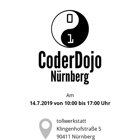
Das
CoderDojo
CoderDojo
Nürnberg
ist
Nürnberg
ein
Club
für
Kinder
und
Jugendliche
im
Am
Alter
14.7.2019
von
10:00
bis
17:00
Uhr
von
5
tollwerkstatt
bis
Klingenhofstraße 5
17
90411
Nürnberg
Jahren,