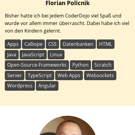
Florian
Policnik
Bisher hatte ich bei jedem CoderDojo viel Spaß und
wurde vor allem immer überrascht. Dabei habe ich viel
von den Kindern gelernt.
Apps
Calliope
CSS
Datenbanken
HTML
Java
JavaScript
Linux
Open-Source-Frameworks
Python
Scratch
Server
TypeScript
Web Apps
Websockets
Wordpress
Angular