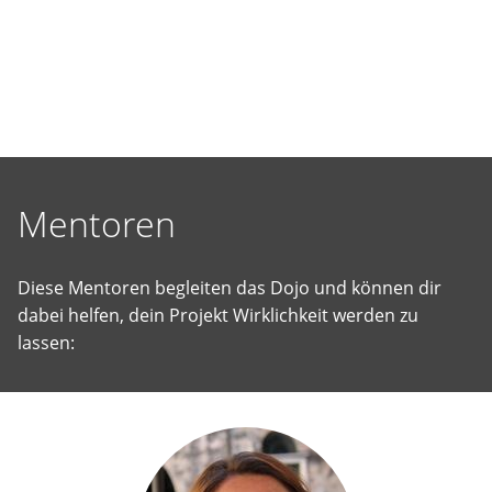
selbst
vorgeschlagene
Projekte
Wirklichkeit
werden
zu
lassen.
Mentoren
Diese Mentoren begleiten das Dojo und können dir
dabei helfen, dein Projekt Wirklichkeit werden zu
lassen: