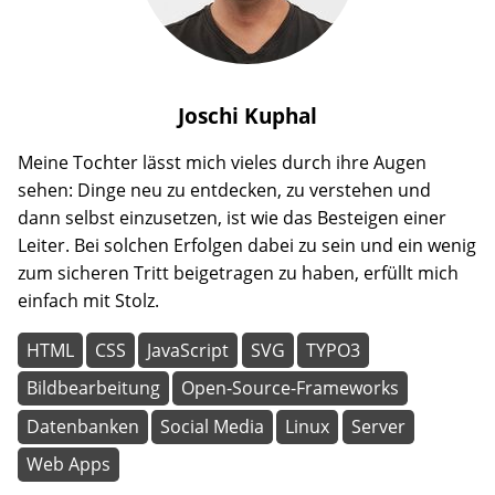
Joschi
Kuphal
Meine Tochter lässt mich vieles durch ihre Augen
sehen: Dinge neu zu entdecken, zu verstehen und
dann selbst einzusetzen, ist wie das Besteigen einer
Leiter. Bei solchen Erfolgen dabei zu sein und ein wenig
zum sicheren Tritt beigetragen zu haben, erfüllt mich
einfach mit Stolz.
HTML
CSS
JavaScript
SVG
TYPO3
Bildbearbeitung
Open-Source-Frameworks
Datenbanken
Social Media
Linux
Server
Web Apps