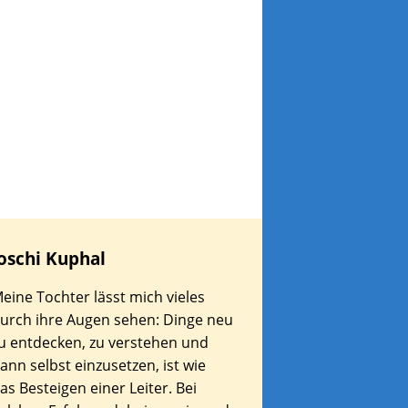
oschi
Kuphal
eine Tochter lässt mich vieles
urch ihre Augen sehen: Dinge neu
u entdecken, zu verstehen und
ann selbst einzusetzen, ist wie
as Besteigen einer Leiter. Bei