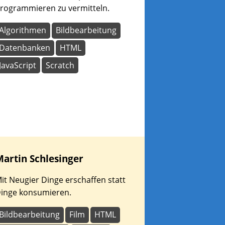
rogrammieren zu vermitteln.
Algorithmen
Bildbearbeitung
Datenbanken
HTML
JavaScript
Scratch
Martin
Schlesinger
it Neugier Dinge erschaffen statt
inge konsumieren.
Bildbearbeitung
Film
HTML