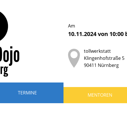
erDojo
nberg
Am
10.11.2024
von
10:00
b
tollwerkstatt
der
Klingenhofstraße 5
90411
Nürnberg
ndliche
r
TERMINE
MENTOREN
en,
grammieren