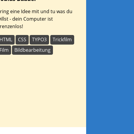
ring eine Idee mit und tu was du
illst - dein Computer ist
renzenlos!
HTML
CSS
TYPO3
Trickfilm
Film
Bildbearbeitung