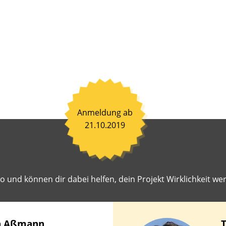
nen
ß
en
en.
ahrene
toren
hen
it,
Anmeldung ab
einsam
21.10.2019
en
iten
r
 und können dir dabei helfen, dein Projekt Wirklichkeit wer
st
geschlagene
ekte
lichkeit
a
Aßmann