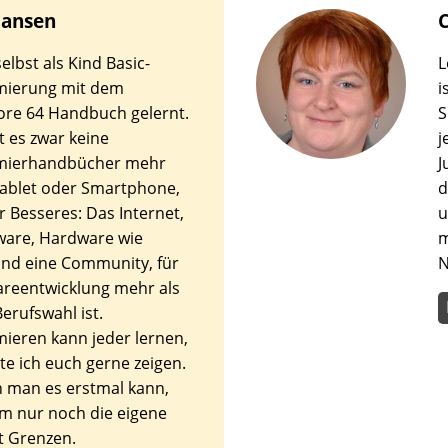
ansen
C
elbst als Kind Basic-
L
ierung mit dem
i
e 64 Handbuch gelernt.
S
t es zwar keine
j
ierhandbücher mehr
J
ablet oder Smartphone,
d
r Besseres: Das Internet,
u
tware, Hardware wie
m
nd eine Community, für
N
areentwicklung mehr als
erufswahl ist.
eren kann jeder lernen,
e ich euch gerne zeigen.
 man es erstmal kann,
em nur noch die eigene
ät Grenzen.