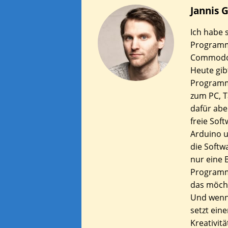
Jannis
G
Ich habe s
Programm
Commodor
Heute gib
Programm
zum PC, T
dafür abe
freie Sof
Arduino u
die Softw
nur eine B
Programmi
das möcht
Und wenn
setzt ein
Kreativit