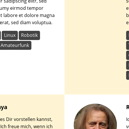
 sadipscing elitr, sed
s
umy eirmod tempor
e
ut labore et dolore magna
b
erat, sed diam voluptua.
e
Linux
Robotik
Amateurfunk
ya
s Dir vorstellen kannst,
I
 Ich freue mich, wenn ich
v