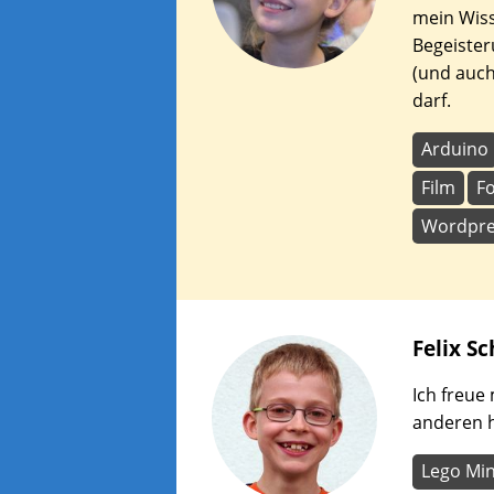
mein Wis
Begeister
(und auch
darf.
Arduino
Film
F
Wordpre
Felix
Sc
Ich freue
anderen h
Lego Mi