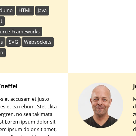
duino
HTML
Java
pt
urce-Frameworks
ps
SVG
Websockets
io
neffel
J
os et accusam et justo
M
es et ea rebum. Stet clita
d
rgren, no sea takimata
z
st Lorem ipsum dolor sit
d
em ipsum dolor sit amet,
d