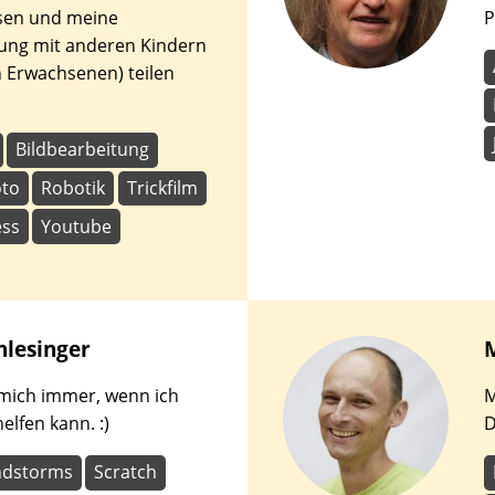
sen und meine
P
ung mit anderen Kindern
 Erwachsenen) teilen
Bildbearbeitung
oto
Robotik
Trickfilm
ss
Youtube
hlesinger
 mich immer, wenn ich
M
elfen kann. :)
D
ndstorms
Scratch