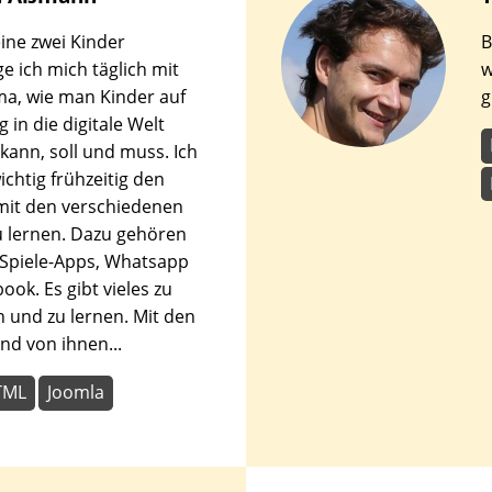
den
ne zwei Kinder
B
en.
ge ich mich täglich mit
w
a, wie man Kinder auf
g
 in die digitale Welt
 kann, soll und muss. Ich
ichtig frühzeitig den
it den verschiedenen
 lernen. Dazu gehören
 Spiele-Apps, Whatsapp
ook. Es gibt vieles zu
 und zu lernen. Mit den
nd von ihnen...
TML
Joomla