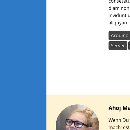
consetetur
diam non
invidunt 
aliquyam 
Arduino
Server
Ahoj
Ma
Wenn Du e
mach' es!