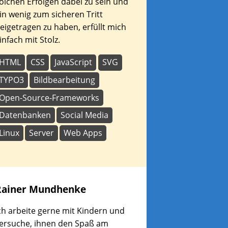
olchen Erfolgen dabei zu sein und
in wenig zum sicheren Tritt
eigetragen zu haben, erfüllt mich
infach mit Stolz.
HTML
CSS
JavaScript
SVG
TYPO3
Bildbearbeitung
Open-Source-Frameworks
Datenbanken
Social Media
Linux
Server
Web Apps
Rainer
Mundhenke
ch arbeite gerne mit Kindern und
ersuche, ihnen den Spaß am