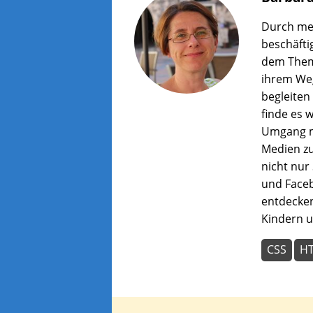
wer
zu
Durch mei
lass
beschäfti
dem Them
ihrem Weg
begleiten
finde es w
Umgang m
Medien zu
nicht nur
und Faceb
entdecken
Kindern u
CSS
H