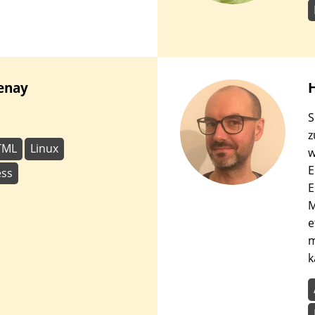
enay
S
z
TML
Linux
w
E
ss
E
M
e
m
k