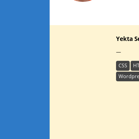
Yekta
S
—
CSS
H
Wordpre