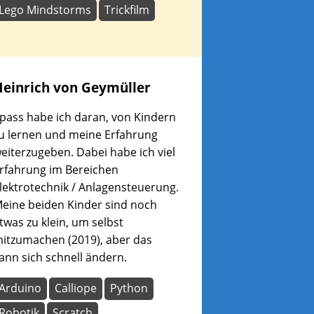
Lego Mindstorms
Trickfilm
Heinrich
von Geymüller
pass habe ich daran, von Kindern
u lernen und meine Erfahrung
eiterzugeben. Dabei habe ich viel
rfahrung im Bereichen
lektrotechnik / Anlagensteuerung.
eine beiden Kinder sind noch
twas zu klein, um selbst
itzumachen (2019), aber das
ann sich schnell ändern.
Arduino
Calliope
Python
Robotik
Scratch