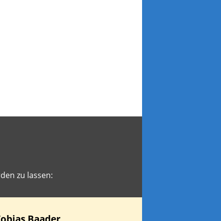
den zu lassen:
Tobias
Baader