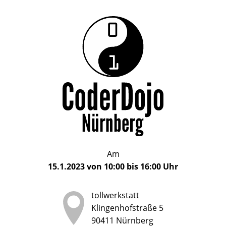
Das
CoderDojo
CoderDojo
Nürnberg
ist
Nürnberg
ein
Club
für
Kinder
und
Jugendliche
im
Am
Alter
15.1.2023
von
10:00
bis
16:00
Uhr
von
5
tollwerkstatt
bis
Klingenhofstraße 5
17
90411
Nürnberg
Jahren,