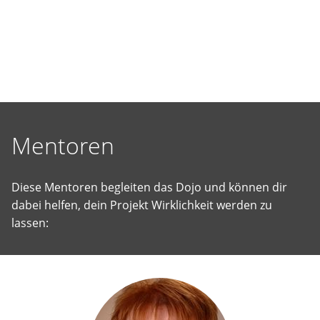
selbst
vorgeschlagene
Projekte
Wirklichkeit
werden
zu
lassen.
Mentoren
Diese Mentoren begleiten das Dojo und können dir
dabei helfen, dein Projekt Wirklichkeit werden zu
lassen: