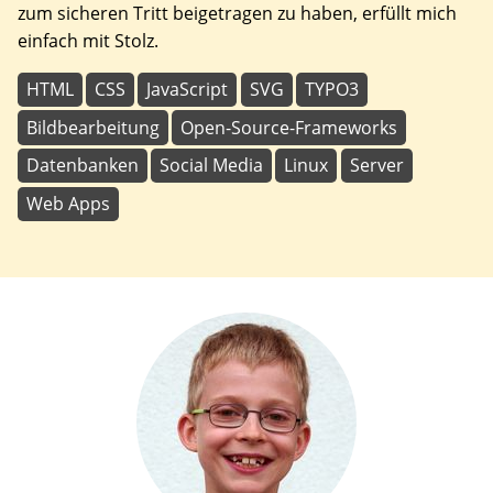
zum sicheren Tritt beigetragen zu haben, erfüllt mich
einfach mit Stolz.
HTML
CSS
JavaScript
SVG
TYPO3
Bildbearbeitung
Open-Source-Frameworks
Datenbanken
Social Media
Linux
Server
Web Apps