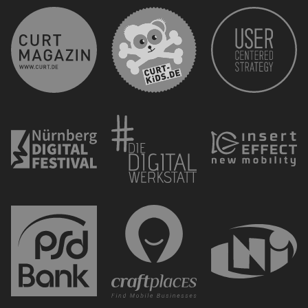
curt 
CURT - Das Stadtmagazi
Nürnberg Digital Festiva
Die 
PSD Bank Nürnberg eG
Mobi