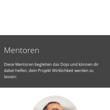
selbst
vorgeschlagene
Projekte
Wirklichkeit
werden
zu
lassen.
Mentoren
Diese Mentoren begleiten das Dojo und können dir
dabei helfen, dein Projekt Wirklichkeit werden zu
lassen: