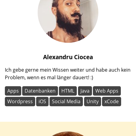
Alexandru
Ciocea
Ich gebe gerne mein Wissen weiter und habe auch kein
Problem, wenn es mal länger dauert! :)
Apps
Datenbanken
HTML
Java
Web Apps
Wordpress
iOS
Social Media
Unity
xCode