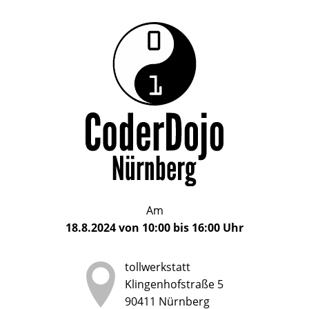
Das
CoderDojo
CoderDojo
Nürnberg
ist
Nürnberg
ein
Club
für
Kinder
und
Jugendliche
im
Am
Alter
18.8.2024
von
10:00
bis
16:00
Uhr
von
5
tollwerkstatt
bis
Klingenhofstraße 5
17
90411
Nürnberg
Jahren,