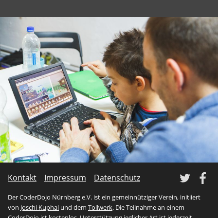
Tw
Kontakt
Impressum
Datenschutz
Der CoderDojo Nürnberg e.V. ist ein gemeinnütziger Verein, initiiert
von
Joschi Kuphal
und dem
Tollwerk
. Die Teilnahme an einem
CoderDojo ist kostenlos. Unterstützung jeglicher Art ist jederzeit