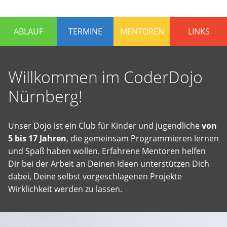
die
Programmieren
ABLAUF
TERMINE
MENTOREN
LINKS
lernen
und
Spaß
Willkommen im CoderDojo
haben
wollen.
Nürnberg!
Erfahrene
Mentoren
stehen
Unser Dojo ist ein Club für Kinder und Jugendliche
von
bereit,
5 bis 17 Jahren
, die gemeinsam Programmieren lernen
um
und Spaß haben wollen. Erfahrene Mentoren helfen
gemeinsam
Dir bei der Arbeit an Deinen Ideen unterstützen Dich
an
dabei, Deine selbst vorgeschlagenen Projekte
Ideen
Wirklichkeit werden zu lassen.
zu
arbeiten
oder