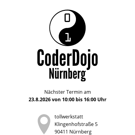
Das
CoderDojo
CoderDojo
Nürnberg
ist
Nürnberg
ein
Club
für
Kinder
und
Jugendliche
im
Nächster Termin am
Alter
23.8.2026
von
10:00
bis
16:00
Uhr
von
5
tollwerkstatt
bis
Klingenhofstraße 5
17
90411
Nürnberg
Jahren,