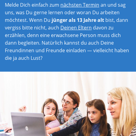
Melde Dich einfach zum
nächsten Termin
an und sag
uns, was Du gerne lernen oder woran Du arbeiten
möchtest. Wenn Du
jünger als 13 Jahre alt
bist, dann
vergiss bitte nicht, auch
Deinen Eltern
davon zu
erzählen, denn eine erwachsene Person muss dich
dann begleiten. Natürlich kannst du auch Deine
Freundinnen und Freunde einladen — vielleicht haben
die ja auch Lust?