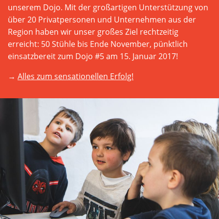
unserem Dojo. Mit der großartigen Unterstützung von
über 20 Privatpersonen und Unternehmen aus der
Region haben wir unser großes Ziel rechtzeitig
erreicht: 50 Stühle bis Ende November, pünktlich
einsatzbereit zum Dojo #5 am 15. Januar 2017!
→
Alles zum sensationellen Erfolg!