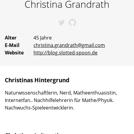
Christina
Grandrath
Erfahrene
Mentoren
stehen
bereit,
Christinas bei Twitter
Christinas bei GitHu
um
gemeinsam
an
Alter
45 Jahre
Ideen
E-Mail
christina.grandrath@gmail.com
zu
arbeiten
Website
http://blog.slotted-spoon.de
oder
selbst
vorgeschlagene
Projekte
Wirklichkeit
Christinas Hintergrund
werden
zu
Naturwissenschaftlerin, Nerd, Matheenthuasistin,
lassen.
Internetfan.. Nachhilfelehrerin für Mathe/Physik.
Nachwuchs-Spieleentwicklerin.