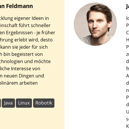
an
Feldmann
J
cklung eigener Ideen in
I
nschaft führt schneller
P
en Ergebnissen - je früher
C
ahrung erlebt wird, desto
H
kann sie jeder für sich
P
ch bin begeistert von
z
chnologien und möchte
d
liche Interesse von
f
an neuen Dingen und
A
iplinärem arbeiten
d
n
P
Java
Linux
Robotik
d
U
s
K