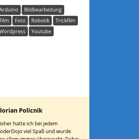
Arduino
Bildbearbeitung
Film
Foto
Robotik
Trickfilm
Wordpress
Youtube
lorian
Policnik
isher hatte ich bei jedem
oderDojo viel Spaß und wurde