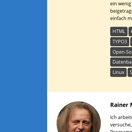
ein wenig
beigetrag
einfach mi
HTML
TYPO3
Open-So
Datenba
Linux
Rainer
Ich arbei
versuche