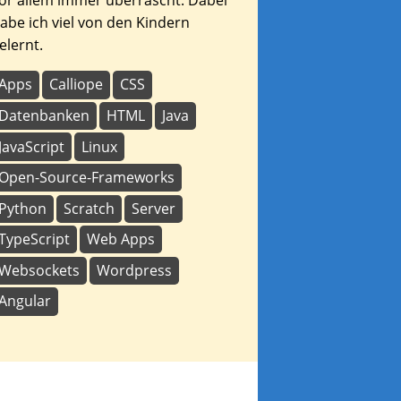
or allem immer überrascht. Dabei
abe ich viel von den Kindern
elernt.
Apps
Calliope
CSS
Datenbanken
HTML
Java
JavaScript
Linux
Open-Source-Frameworks
Python
Scratch
Server
TypeScript
Web Apps
Websockets
Wordpress
Angular