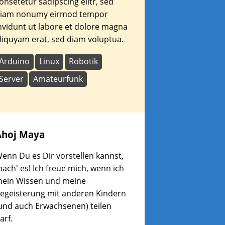
onsetetur sadipscing elitr, sed
iam nonumy eirmod tempor
nvidunt ut labore et dolore magna
liquyam erat, sed diam voluptua.
Arduino
Linux
Robotik
Server
Amateurfunk
Ahoj
Maya
enn Du es Dir vorstellen kannst,
ach' es! Ich freue mich, wenn ich
ein Wissen und meine
egeisterung mit anderen Kindern
und auch Erwachsenen) teilen
arf.