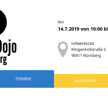
erDojo
nberg
Am
14.7.2019
von
10:00
b
b
tollwerkstatt
der
Klingenhofstraße 5
90411
Nürnberg
ndliche
r
TERMINE
MENTOREN
en,
grammieren