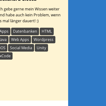
ch gebe gerne mein Wissen weiter
nd habe auch kein Problem, wenn
s mal länger dauert! :)
Apps
Datenbanken
HTML
Java
Web Apps
Wordpress
iOS
Social Media
Unity
xCode