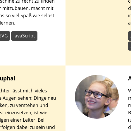
schine zu recht zu finden
c
r mitzubauen, macht mit
d
s so viel Spaß wie selbst
i
lernen.
a
SVG
JavaScript
uphal
hter lässt mich vieles
W
e Augen sehen: Dinge neu
m
ken, zu verstehen und
m
t einzusetzen, ist wie
B
gen einer Leiter. Bei
(
rfolgen dabei zu sein und
d