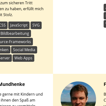
 zum sicheren Tritt
en zu haben, erfüllt mich
t Stolz.
CSS
JavaScript
SVG
Bildbearbeitung
urce-Frameworks
nken
Social Media
Server
Web Apps
Mundhenke
F
te gerne mit Kindern und
B
, ihnen den Spaß am
C