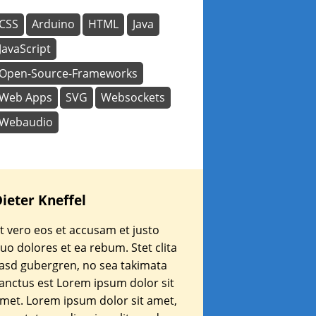
CSS
Arduino
HTML
Java
JavaScript
Open-Source-Frameworks
Web Apps
SVG
Websockets
Webaudio
ieter
Kneffel
t vero eos et accusam et justo
uo dolores et ea rebum. Stet clita
asd gubergren, no sea takimata
anctus est Lorem ipsum dolor sit
met. Lorem ipsum dolor sit amet,