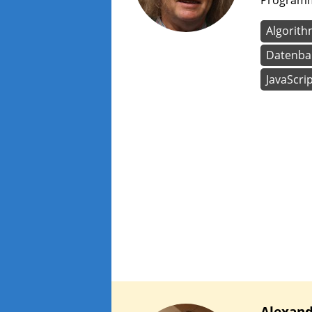
Programmi
Algorit
Datenba
JavaScri
Alexan