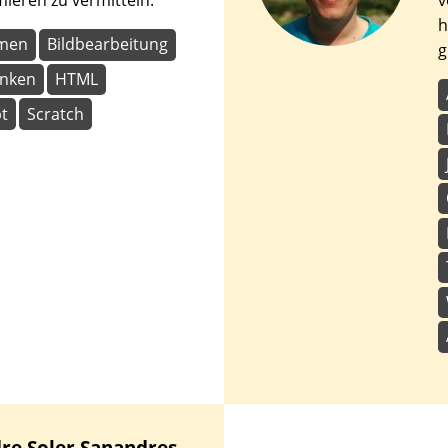
eren zu vermitteln.
v
h
hmen
Bildbearbeitung
g
nken
HTML
pt
Scratch
dre
Soler Sanandres