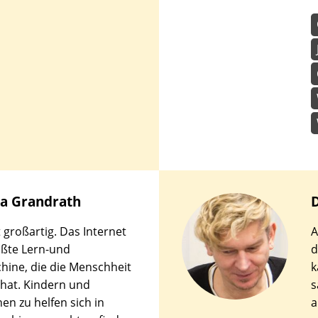
na
Grandrath
D
t großartig. Das Internet
A
rößte Lern-und
d
hine, die die Menschheit
k
 hat. Kindern und
s
en zu helfen sich in
a