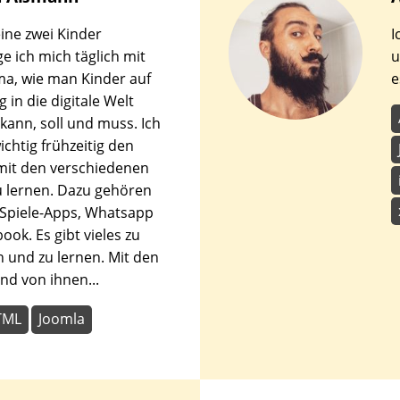
den
ne zwei Kinder
I
en.
ge ich mich täglich mit
u
a, wie man Kinder auf
e
 in die digitale Welt
 kann, soll und muss. Ich
ichtig frühzeitig den
it den verschiedenen
 lernen. Dazu gehören
 Spiele-Apps, Whatsapp
ook. Es gibt vieles zu
 und zu lernen. Mit den
nd von ihnen...
TML
Joomla