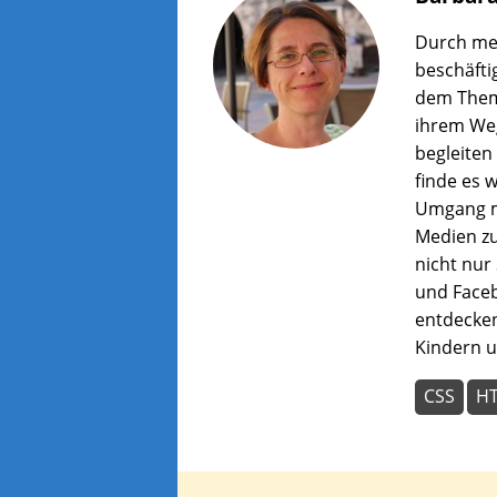
wer
zu
Durch mei
lass
beschäfti
dem Them
ihrem Weg
begleiten
finde es w
Umgang m
Medien zu
nicht nur
und Faceb
entdecken
Kindern u
CSS
H