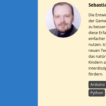
Sebasti
Die Entwi
der Gemei
zu besser
diese Erf
einfacher 
nutzen. I
neuen Te
das natür
Kindern 
interdisz
fördern.
Arduino
Python