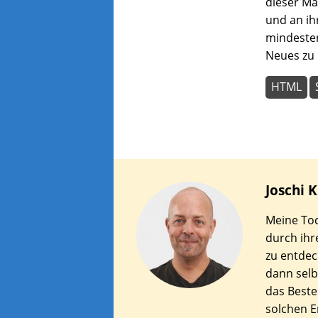
dieser Ma
und an ih
mindesten
Neues zu 
HTML
Joschi
K
Meine Toc
durch ihr
zu entdec
dann selbs
das Bestei
solchen E