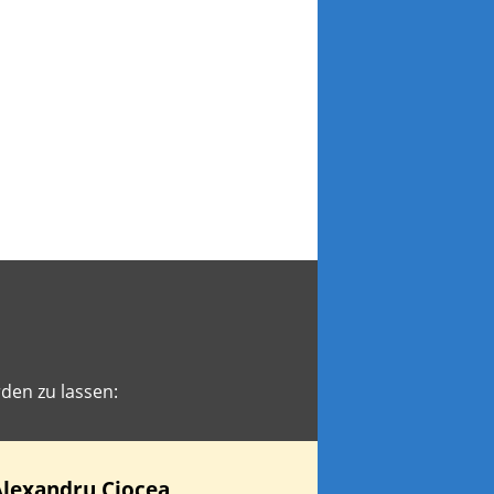
den zu lassen:
Alexandru
Ciocea