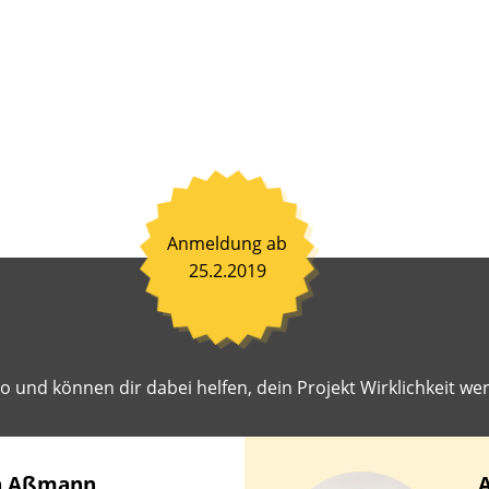
nen
ß
en
en.
ahrene
toren
hen
it,
Anmeldung ab
einsam
25.2.2019
en
iten
r
 und können dir dabei helfen, dein Projekt Wirklichkeit wer
st
geschlagene
ekte
lichkeit
a
Aßmann