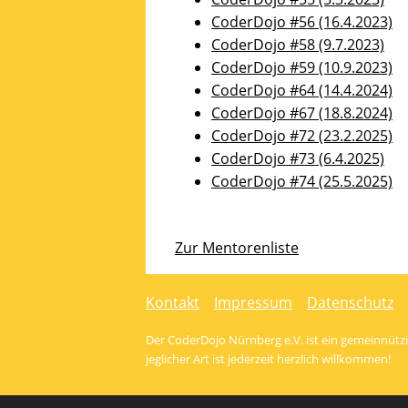
CoderDojo #56 (16.4.2023)
CoderDojo #58 (9.7.2023)
CoderDojo #59 (10.9.2023)
CoderDojo #64 (14.4.2024)
CoderDojo #67 (18.8.2024)
CoderDojo #72 (23.2.2025)
CoderDojo #73 (6.4.2025)
CoderDojo #74 (25.5.2025)
Zur Mentorenliste
Kontakt
Impressum
Datenschutz
Der CoderDojo Nürnberg e.V. ist ein gemeinnützig
jeglicher Art ist jederzeit herzlich willkommen!