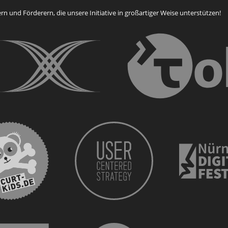
n und Förderern, die unsere Initiative in großartiger Weise unterstützen!
curt kids
CURT - Das Stadtmagazin für Nürnberg, Fürth, E