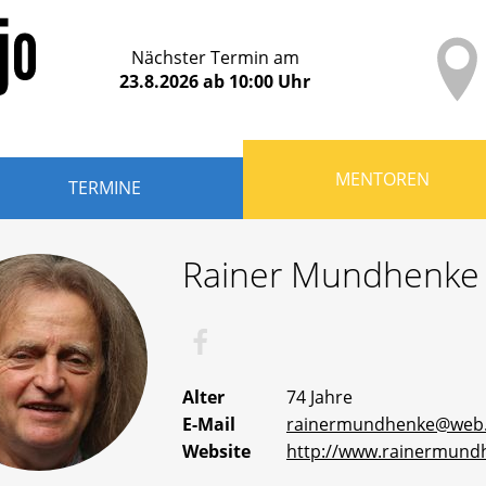
Nächster Termin am
23.8.2026
ab
10:00
Uhr
MENTOREN
TERMINE
Rainer
Mundhenke
Rainers bei Facebook
Alter
74 Jahre
E-Mail
rainermundhenke@web
Website
http://www.rainermund
n