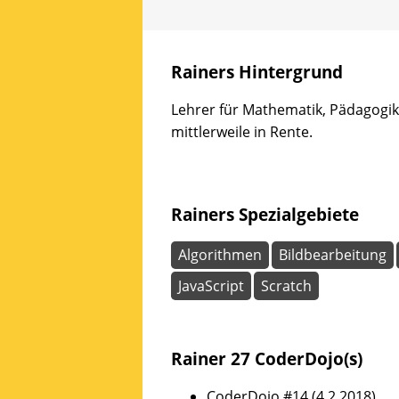
und
Spaß
haben
Rainers Hintergrund
wollen.
Erfahrene
Lehrer für Mathematik, Pädagogik 
Mentoren
mittlerweile in Rente.
stehen
bereit,
um
gemeinsam
Rainers Spezialgebiete
an
Ideen
zu
Algorithmen
Bildbearbeitung
arbeiten
JavaScript
Scratch
oder
selbst
vorgeschlagene
Projekte
Rainer 27 CoderDojo(s)
Wirklichkeit
werden
CoderDojo #14 (4.2.2018)