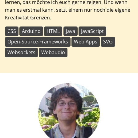
lernen, das möchte ich euch gerne zeigen. Und wenn
man es erstmal kann, setzt einem nur noch die eigene
Kreativität Grenzen.
CSS
Arduino
HTML
Java
JavaScript
Open-Source-Frameworks
Web Apps
SVG
Websockets
Webaudio