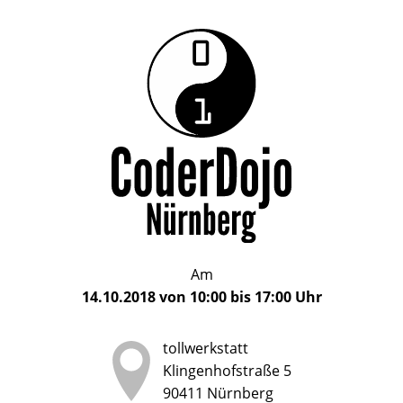
Das
CoderDojo
CoderDojo
Nürnberg
ist
Nürnberg
ein
Club
für
Kinder
und
Jugendliche
im
Am
Alter
14.10.2018
von
10:00
bis
17:00
Uhr
von
5
tollwerkstatt
bis
Klingenhofstraße 5
17
90411
Nürnberg
Jahren,