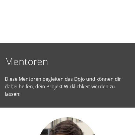
selbst
vorgeschlagene
Projekte
Wirklichkeit
werden
zu
lassen.
Mentoren
Diese Mentoren begleiten das Dojo und können dir
dabei helfen, dein Projekt Wirklichkeit werden zu
lassen: