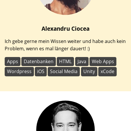
Alexandru
Ciocea
Ich gebe gerne mein Wissen weiter und habe auch kein
Problem, wenn es mal länger dauert! :)
Apps
Datenbanken
HTML
Java
Web Apps
Wordpress
iOS
Social Media
Unity
xCode