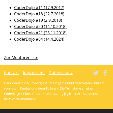
CoderDojo #11 (17.9.2017)
CoderDojo #18 (22.7.2018)
CoderDojo #19 (2.9.2018)
CoderDojo #20 (14.10.2018)
CoderDojo #21 (25.11.2018)
CoderDojo #64 (14.4.2024)
Zur Mentorenliste
Tw
Kontakt
Impressum
Datenschutz
Der CoderDojo Nürnberg e.V. ist ein gemeinnütziger Verein, initiiert
von
Joschi Kuphal
und dem
Tollwerk
. Die Teilnahme an einem
CoderDojo ist kostenlos. Unterstützung jeglicher Art ist jederzeit
herzlich willkommen!