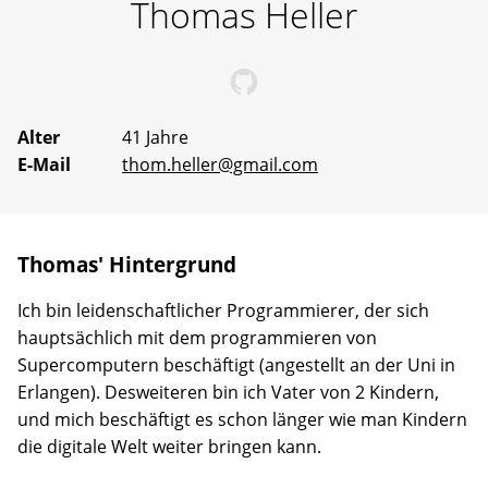
Thomas
Heller
Erfahrene
Mentoren
stehen
bereit,
Thomas' bei GitHub
um
gemeinsam
an
Alter
41 Jahre
Ideen
E-Mail
thom.heller@gmail.com
zu
arbeiten
oder
selbst
vorgeschlagene
Thomas' Hintergrund
Projekte
Wirklichkeit
werden
Ich bin leidenschaftlicher Programmierer, der sich
zu
hauptsächlich mit dem programmieren von
lassen.
Supercomputern beschäftigt (angestellt an der Uni in
Erlangen). Desweiteren bin ich Vater von 2 Kindern,
und mich beschäftigt es schon länger wie man Kindern
die digitale Welt weiter bringen kann.