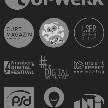
curt 
CURT - Das Stadtmagazi
Nürnberg Digital Festiva
Die 