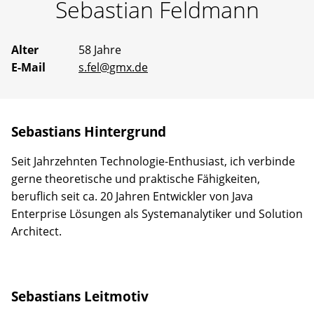
Sebastian
Feldmann
Erfahrene
Mentoren
stehen
bereit,
Alter
58 Jahre
um
E-Mail
s.fel@gmx.de
gemeinsam
an
Ideen
zu
arbeiten
Sebastians Hintergrund
oder
selbst
vorgeschlagene
Seit Jahrzehnten Technologie-Enthusiast, ich verbinde
Projekte
gerne theoretische und praktische Fähigkeiten,
Wirklichkeit
beruflich seit ca. 20 Jahren Entwickler von Java
werden
zu
Enterprise Lösungen als Systemanalytiker und Solution
lassen.
Architect.
Sebastians Leitmotiv