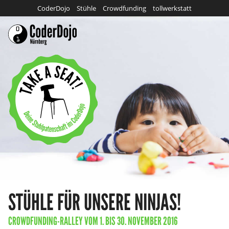
CoderDojo
Stühle
Crowdfunding
tollwerkstatt
STÜHLE FÜR UNSERE NINJAS!
—
CROWDFUNDING-RALLEY
DES
VOM
1.
BIS
30.
NOVEMBER 2016