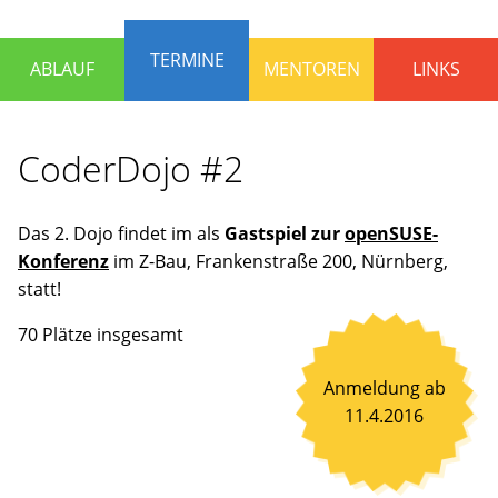
die
Programmieren
TERMINE
ABLAUF
MENTOREN
LINKS
lernen
und
Spaß
CoderDojo #2
haben
wollen.
Erfahrene
Das 2. Dojo findet im als
Gastspiel zur
openSUSE-
Mentoren
Konferenz
im Z-Bau, Frankenstraße 200, Nürnberg,
stehen
statt!
bereit,
um
70 Plätze insgesamt
gemeinsam
an
Anmeldung ab
Ideen
11.4.2016
zu
arbeiten
oder