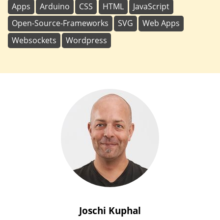
Apps
Arduino
CSS
HTML
JavaScript
Open-Source-Frameworks
SVG
Web Apps
Websockets
Wordpress
Joschi
Kuphal