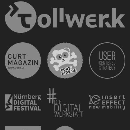
curt 
CURT - Das Stadtmagazi
Nürnberg Digital Festiva
Die 