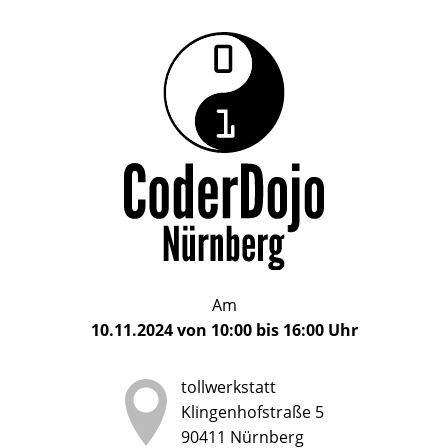
Das
CoderDojo
CoderDojo
Nürnberg
ist
Nürnberg
ein
Club
für
Kinder
und
Jugendliche
im
Am
Alter
10.11.2024
von
10:00
bis
16:00
Uhr
von
5
tollwerkstatt
bis
Klingenhofstraße 5
17
90411
Nürnberg
Jahren,