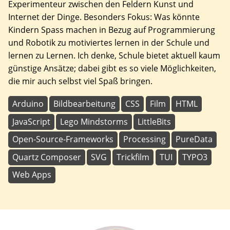
Experimenteur zwischen den Feldern Kunst und
Internet der Dinge. Besonders Fokus: Was könnte
Kindern Spass machen in Bezug auf Programmierung
und Robotik zu motiviertes lernen in der Schule und
lernen zu Lernen. Ich denke, Schule bietet aktuell kaum
günstige Ansätze; dabei gibt es so viele Möglichkeiten,
die mir auch selbst viel Spaß bringen.
Arduino
Bildbearbeitung
CSS
Film
HTML
JavaScript
Lego Mindstorms
LittleBits
Open-Source-Frameworks
Processing
PureData
Quartz Composer
SVG
Trickfilm
TUI
TYPO3
Web Apps