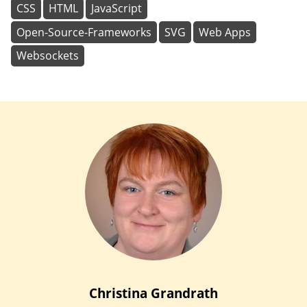
CSS
HTML
JavaScript
Open-Source-Frameworks
SVG
Web Apps
Websockets
Christina
Grandrath