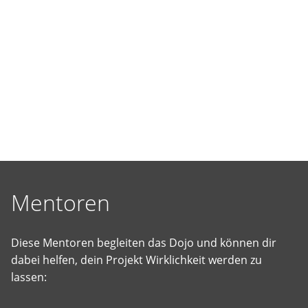
selbst
vorgeschlagene
Projekte
Wirklichkeit
werden
zu
lassen.
Mentoren
Diese Mentoren begleiten das Dojo und können dir
dabei helfen, dein Projekt Wirklichkeit werden zu
lassen: