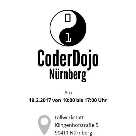
Das
CoderDojo
CoderDojo
Nürnberg
ist
Nürnberg
ein
Club
für
Kinder
und
Jugendliche
im
Am
Alter
19.2.2017
von
10:00
bis
17:00
Uhr
von
5
tollwerkstatt
bis
Klingenhofstraße 5
17
90411
Nürnberg
Jahren,