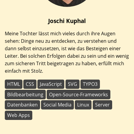
Joschi
Kuphal
Meine Tochter lässt mich vieles durch ihre Augen
sehen: Dinge neu zu entdecken, zu verstehen und
dann selbst einzusetzen, ist wie das Besteigen einer
Leiter. Bei solchen Erfolgen dabei zu sein und ein wenig
zum sicheren Tritt beigetragen zu haben, erfüllt mich
einfach mit Stolz.
HTML
CSS
JavaScript
SVG
TYPO3
Bildbearbeitung
Open-Source-Frameworks
Datenbanken
Social Media
Linux
Server
Web Apps