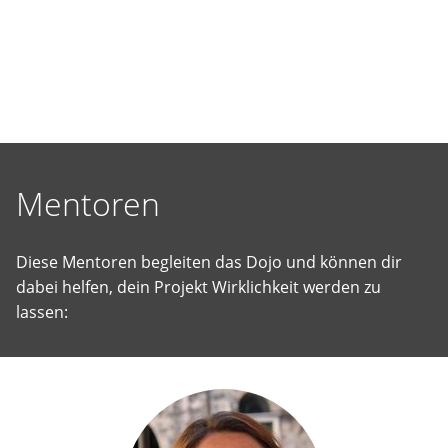
selbst
vorgeschlagene
Projekte
Wirklichkeit
werden
zu
lassen.
Mentoren
Diese Mentoren begleiten das Dojo und können dir
dabei helfen, dein Projekt Wirklichkeit werden zu
lassen: