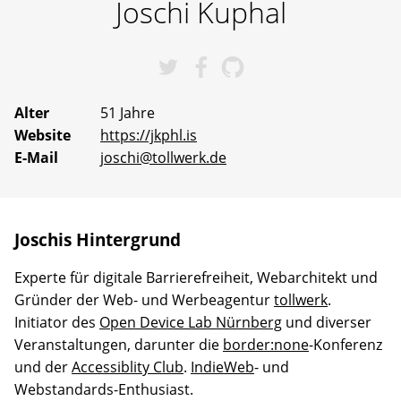
Joschi
Kuphal
Erfahrene
Mentoren
stehen
bereit,
Joschis bei Twitter
Joschis bei Facebook
Joschis bei GitHub
um
gemeinsam
an
Alter
51 Jahre
Ideen
Website
https://jkphl.is
zu
arbeiten
E-Mail
joschi@tollwerk.de
oder
selbst
vorgeschlagene
Projekte
Wirklichkeit
Joschis Hintergrund
werden
zu
Experte für digitale Barrierefreiheit, Webarchitekt und
lassen.
Gründer der Web- und Werbeagentur
tollwerk
.
Initiator des
Open Device Lab Nürnberg
und diverser
Veranstaltungen, darunter die
border:none
-Konferenz
und der
Accessiblity Club
.
IndieWeb
- und
Webstandards-Enthusiast.