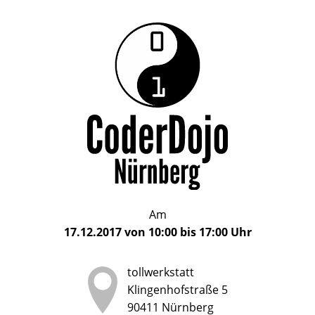
Das
CoderDojo
CoderDojo
Nürnberg
ist
Nürnberg
ein
Club
für
Kinder
und
Jugendliche
im
Am
Alter
17.12.2017
von
10:00
bis
17:00
Uhr
von
5
tollwerkstatt
bis
Klingenhofstraße 5
17
90411
Nürnberg
Jahren,