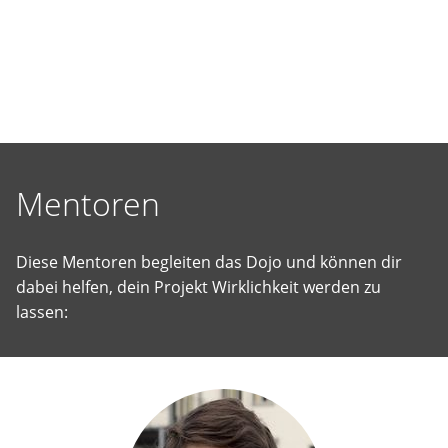
selbst
vorgeschlagene
Projekte
Wirklichkeit
werden
zu
lassen.
Mentoren
Diese Mentoren begleiten das Dojo und können dir
dabei helfen, dein Projekt Wirklichkeit werden zu
lassen: