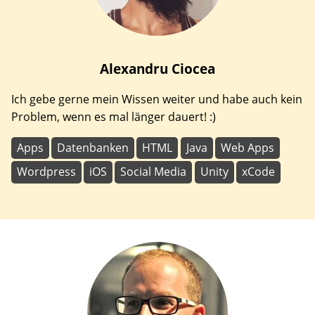
Alexandru
Ciocea
Ich gebe gerne mein Wissen weiter und habe auch kein
Problem, wenn es mal länger dauert! :)
Apps
Datenbanken
HTML
Java
Web Apps
Wordpress
iOS
Social Media
Unity
xCode