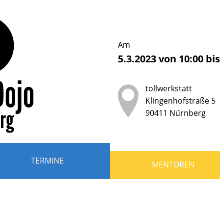
erDojo
nberg
Am
5.3.2023
von
10:00
bi
b
tollwerkstatt
der
Klingenhofstraße 5
90411
Nürnberg
ndliche
r
TERMINE
MENTOREN
en,
grammieren