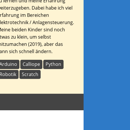
u lernen und meine Erfahrung
eiterzugeben. Dabei habe ich viel
rfahrung im Bereichen
lektrotechnik / Anlagensteuerung.
eine beiden Kinder sind noch
twas zu klein, um selbst
itzumachen (2019), aber das
ann sich schnell ändern.
Arduino
Calliope
Python
Robotik
Scratch