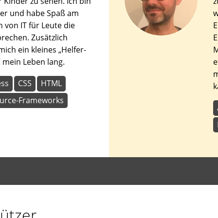
 Kinder zu sehen. Ich bin
z
ter und habe Spaß am
w
 von IT für Leute die
E
prechen. Zusätzlich
E
mich ein kleines „Helfer-
M
 mein Leben lang.
e
m
ss
CSS
HTML
k
urce-Frameworks
ützer