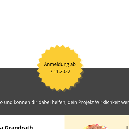
nen
ß
en
en.
ahrene
toren
hen
it,
Anmeldung ab
einsam
7.11.2022
en
iten
r
 und können dir dabei helfen, dein Projekt Wirklichkeit wer
st
geschlagene
ekte
lichkeit
na
Grandrath
L