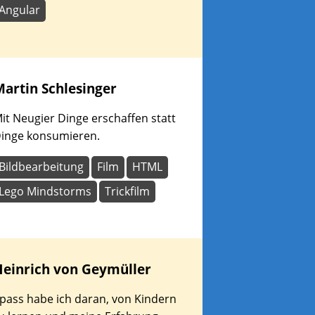
Angular
Martin
Schlesinger
it Neugier Dinge erschaffen statt
inge konsumieren.
Bildbearbeitung
Film
HTML
Lego Mindstorms
Trickfilm
Heinrich
von Geymüller
pass habe ich daran, von Kindern