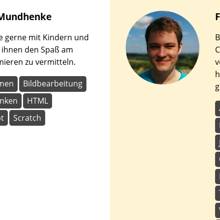
Mundhenke
F
te gerne mit Kindern und
B
, ihnen den Spaß am
C
eren zu vermitteln.
v
h
hmen
Bildbearbeitung
g
nken
HTML
pt
Scratch