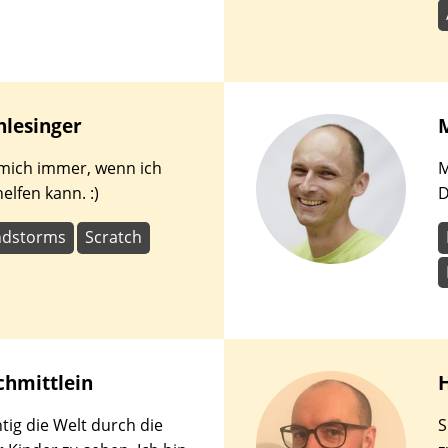
hlesinger
 mich immer, wenn ich
M
elfen kann. :)
D
ndstorms
Scratch
chmittlein
htig die Welt durch die
S