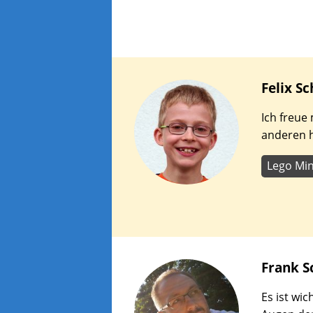
Felix
Sc
Ich freue
anderen h
Lego Mi
Frank
S
Es ist wic