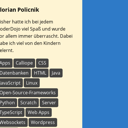
lorian
Policnik
isher hatte ich bei jedem
oderDojo viel Spaß und wurde
or allem immer überrascht. Dabei
abe ich viel von den Kindern
elernt.
Apps
Calliope
CSS
Datenbanken
HTML
Java
JavaScript
Linux
Open-Source-Frameworks
Python
Scratch
Server
TypeScript
Web Apps
Websockets
Wordpress