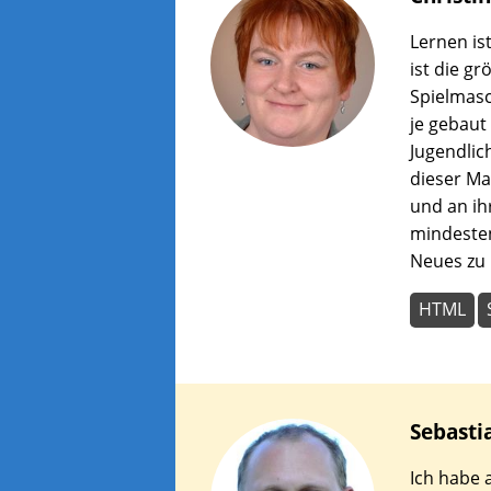
wer
zu
Lernen is
lass
ist die g
Spielmasc
je gebaut
Jugendlich
dieser Ma
und an ih
mindesten
Neues zu 
HTML
Sebasti
Ich habe 