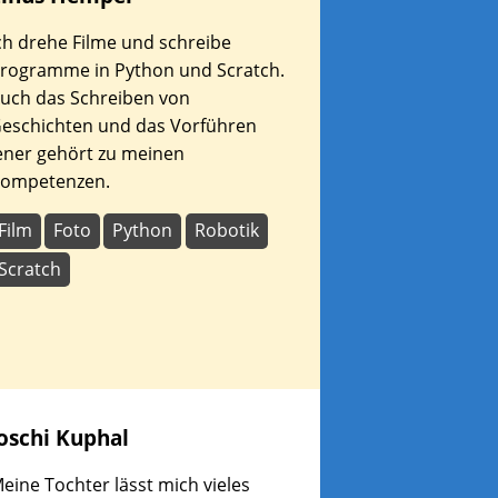
ch drehe Filme und schreibe
rogramme in Python und Scratch.
uch das Schreiben von
eschichten und das Vorführen
ener gehört zu meinen
ompetenzen.
Film
Foto
Python
Robotik
Scratch
oschi
Kuphal
eine Tochter lässt mich vieles