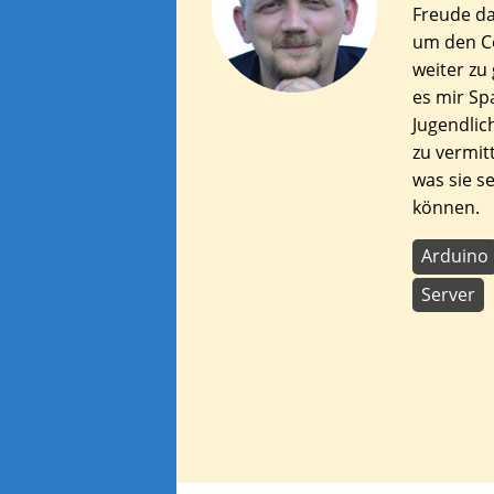
Freude d
um den C
weiter zu
es mir Sp
Jugendlic
zu vermit
was sie s
können.
Arduino
Server