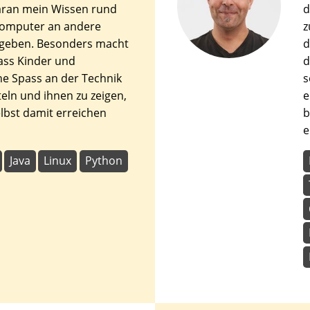
aran mein Wissen rund
d
omputer an andere
z
 geben. Besonders macht
d
ass Kinder und
d
he Spass an der Technik
s
teln und ihnen zu zeigen,
e
elbst damit erreichen
b
e
Java
Linux
Python