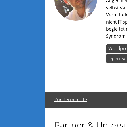
Augen der
selbst Va
Vermitteln
nicht IT s
begleitet 
Syndrom“
Wordpre
Open-So
Zur Terminliste
Partner & Unterst