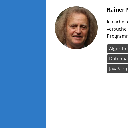
Rainer
Ich arbei
versuche
Programmi
Algorit
Datenba
JavaScri