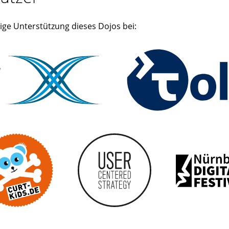
ige Unterstützung dieses Dojos bei:
curt kids
U
CURT - Das Stadtmagazin für Nürnberg, Fürth, 