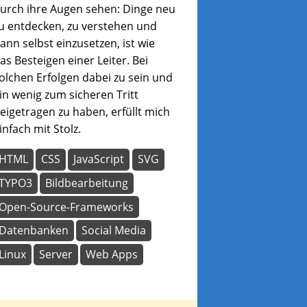
urch ihre Augen sehen: Dinge neu
u entdecken, zu verstehen und
ann selbst einzusetzen, ist wie
as Besteigen einer Leiter. Bei
olchen Erfolgen dabei zu sein und
in wenig zum sicheren Tritt
eigetragen zu haben, erfüllt mich
infach mit Stolz.
HTML
CSS
JavaScript
SVG
TYPO3
Bildbearbeitung
Open-Source-Frameworks
Datenbanken
Social Media
Linux
Server
Web Apps