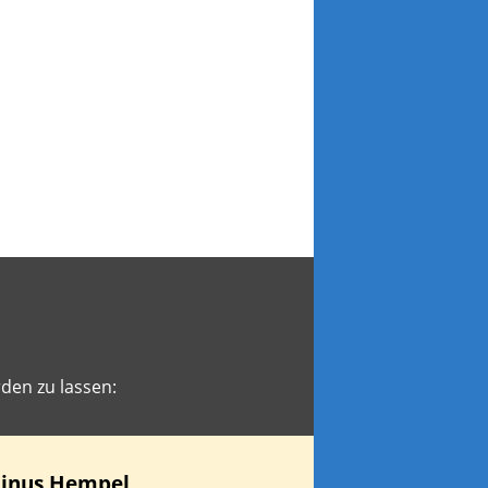
den zu lassen:
inus
Hempel