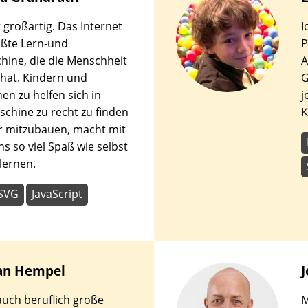
den
t großartig. Das Internet
I
en.
rößte Lern-und
P
hine, die die Menschheit
A
 hat. Kindern und
G
en zu helfen sich in
j
schine zu recht zu finden
K
r mitzubauen, macht mit
s so viel Spaß wie selbst
lernen.
SVG
JavaScript
an
Hempel
J
auch beruflich große
M