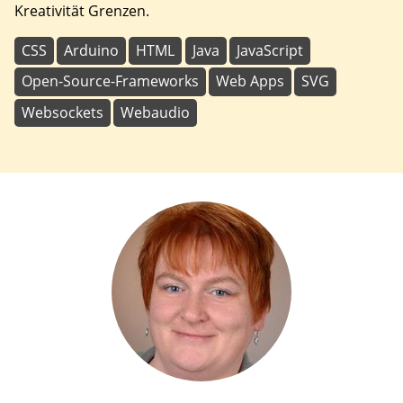
Kreativität Grenzen.
CSS
Arduino
HTML
Java
JavaScript
Open-Source-Frameworks
Web Apps
SVG
Websockets
Webaudio