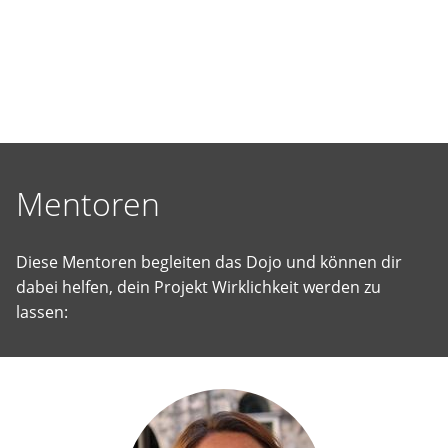
selbst
vorgeschlagene
Projekte
Wirklichkeit
werden
zu
lassen.
Mentoren
Diese Mentoren begleiten das Dojo und können dir
dabei helfen, dein Projekt Wirklichkeit werden zu
lassen: