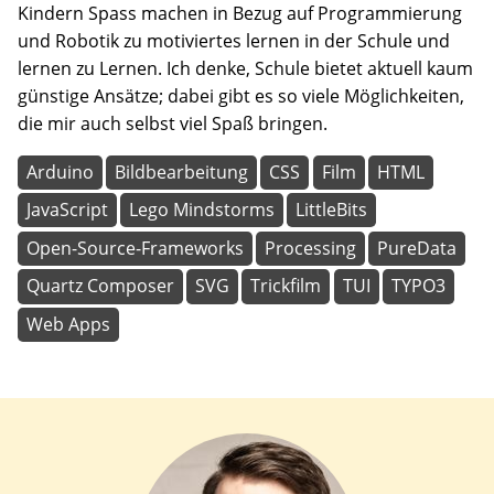
Kindern Spass machen in Bezug auf Programmierung
und Robotik zu motiviertes lernen in der Schule und
lernen zu Lernen. Ich denke, Schule bietet aktuell kaum
günstige Ansätze; dabei gibt es so viele Möglichkeiten,
die mir auch selbst viel Spaß bringen.
Arduino
Bildbearbeitung
CSS
Film
HTML
JavaScript
Lego Mindstorms
LittleBits
Open-Source-Frameworks
Processing
PureData
Quartz Composer
SVG
Trickfilm
TUI
TYPO3
Web Apps