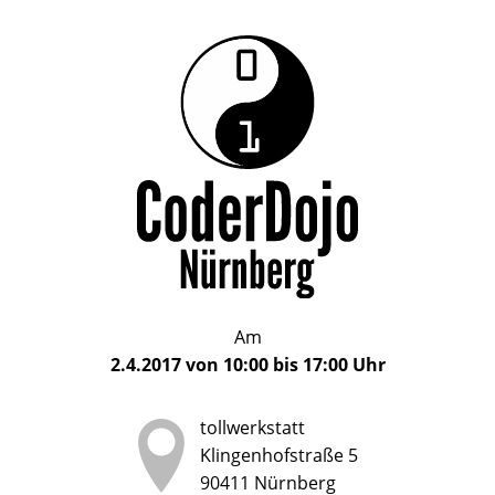
Das
CoderDojo
CoderDojo
Nürnberg
ist
Nürnberg
ein
Club
für
Kinder
und
Jugendliche
im
Am
Alter
2.4.2017
von
10:00
bis
17:00
Uhr
von
5
tollwerkstatt
bis
Klingenhofstraße 5
17
90411
Nürnberg
Jahren,