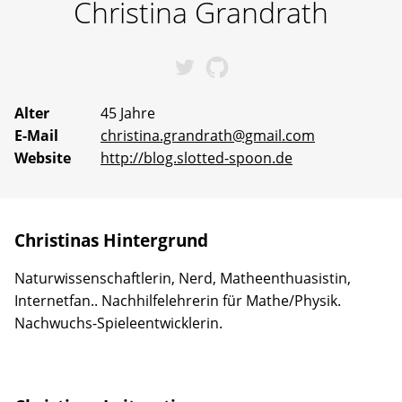
Christina
Grandrath
Erfahrene
Mentoren
stehen
bereit,
Christinas bei Twitter
Christinas bei GitHu
um
gemeinsam
an
Alter
45 Jahre
Ideen
E-Mail
christina.grandrath@gmail.com
zu
arbeiten
Website
http://blog.slotted-spoon.de
oder
selbst
vorgeschlagene
Projekte
Wirklichkeit
Christinas Hintergrund
werden
zu
Naturwissenschaftlerin, Nerd, Matheenthuasistin,
lassen.
Internetfan.. Nachhilfelehrerin für Mathe/Physik.
Nachwuchs-Spieleentwicklerin.