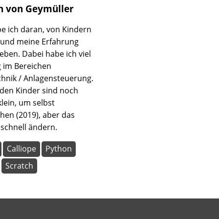
h
von Geymüller
e ich daran, von Kindern
 und meine Erfahrung
eben. Dabei habe ich viel
 im Bereichen
chnik / Anlagensteuerung.
den Kinder sind noch
klein, um selbst
en (2019), aber das
 schnell ändern.
Calliope
Python
Scratch