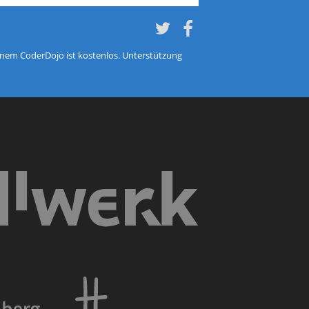
Twitter
Twitter
einem CoderDojo ist kostenlos. Unterstützung
Silbury IT Solutions Deuts