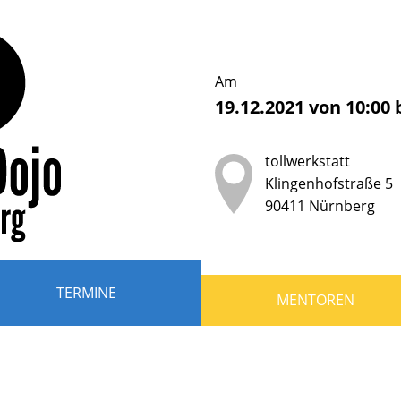
erDojo
nberg
Am
19.12.2021
von
10:00
b
tollwerkstatt
der
Klingenhofstraße 5
90411
Nürnberg
ndliche
r
TERMINE
MENTOREN
en,
grammieren