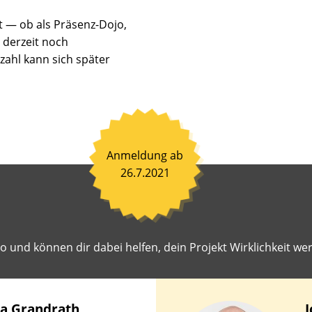
nen
 — ob als Präsenz-Dojo,
ß
 derzeit noch
en
ahl kann sich später
en.
ahrene
toren
hen
it,
Anmeldung ab
einsam
26.7.2021
en
iten
r
 und können dir dabei helfen, dein Projekt Wirklichkeit wer
st
geschlagene
ekte
lichkeit
na
Grandrath
J