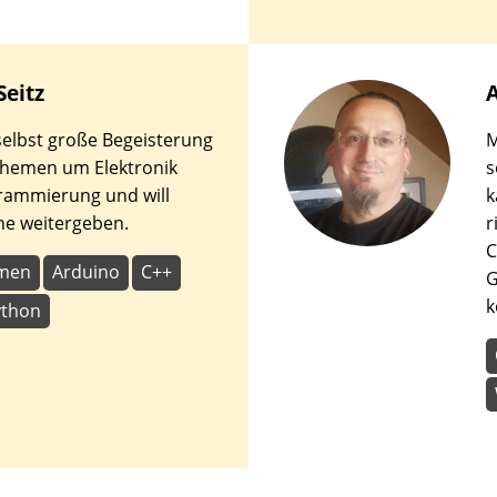
Seitz
selbst große Begeisterung
M
 Themen um Elektronik
s
rammierung und will
k
ne weitergeben.
r
C
hmen
Arduino
C++
G
k
ython