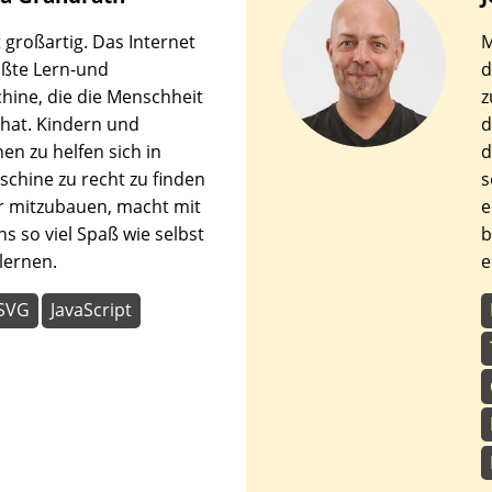
den
t großartig. Das Internet
M
en.
rößte Lern-und
d
hine, die die Menschheit
z
 hat. Kindern und
d
en zu helfen sich in
d
schine zu recht zu finden
s
r mitzubauen, macht mit
e
s so viel Spaß wie selbst
b
lernen.
e
SVG
JavaScript