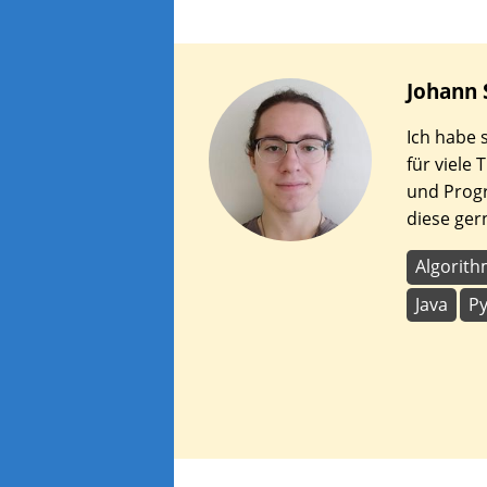
Johann
Ich habe 
für viele
und Prog
diese ger
Algorit
Java
P