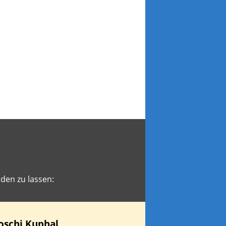
den zu lassen:
oschi
Kuphal