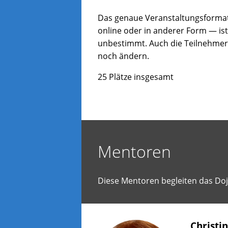
ler
und
Das genaue Veranstaltungsformat
Spa
online oder in anderer Form — ist
hab
unbestimmt. Auch die Teilnehmerz
woll
noch ändern.
Erf
Men
25 Plätze insgesamt
ste
bere
um
gem
an
Ide
Mentoren
zu
arbe
ode
Diese Mentoren begleiten das Dojo
selb
vor
Proj
Wirk
Christi