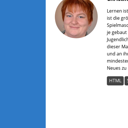
wer
zu
Lernen is
lass
ist die g
Spielmasc
je gebaut
Jugendlich
dieser Ma
und an ih
mindesten
Neues zu 
HTML