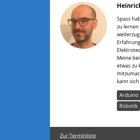
Heinric
Spass hab
zu lernen
weiterzug
Erfahrung
Elektrote
Meine bei
etwas zu 
mitzumach
kann sich
Arduino
Robotik
Zur Terminliste