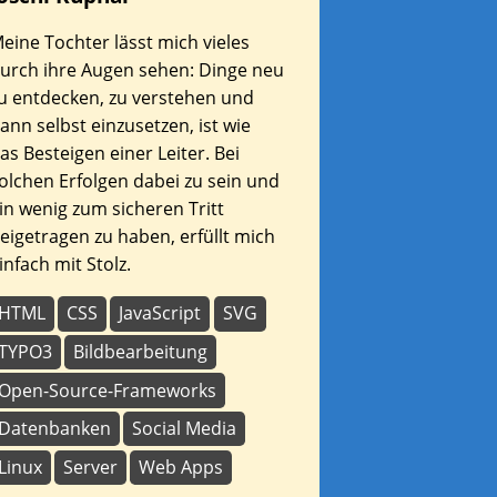
eine Tochter lässt mich vieles
urch ihre Augen sehen: Dinge neu
u entdecken, zu verstehen und
ann selbst einzusetzen, ist wie
as Besteigen einer Leiter. Bei
olchen Erfolgen dabei zu sein und
in wenig zum sicheren Tritt
eigetragen zu haben, erfüllt mich
infach mit Stolz.
HTML
CSS
JavaScript
SVG
TYPO3
Bildbearbeitung
Open-Source-Frameworks
Datenbanken
Social Media
Linux
Server
Web Apps