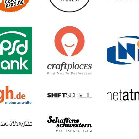
curt kids
U
CURT - Das Stadtmagazin für Nürnberg, Fürth, 
new mobility — insertEFFECT
PSD Bank Nürnberg eG
M
S
KGH Anwaltskanzlei: Kreu
VR Bank Nürnberg
Network monitoring software - PRTG | Paessler
netlogix GmbH & Co. KG
S