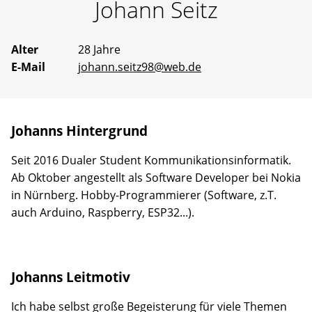
Johann
Seitz
Erfahrene
Mentoren
stehen
bereit,
Alter
28 Jahre
um
E-Mail
johann.seitz98@web.de
gemeinsam
an
Ideen
zu
arbeiten
Johanns Hintergrund
oder
selbst
vorgeschlagene
Seit 2016 Dualer Student Kommunikationsinformatik.
Projekte
Ab Oktober angestellt als Software Developer bei Nokia
Wirklichkeit
in Nürnberg. Hobby-Programmierer (Software, z.T.
werden
zu
auch Arduino, Raspberry, ESP32...).
lassen.
Johanns Leitmotiv
Ich habe selbst große Begeisterung für viele Themen