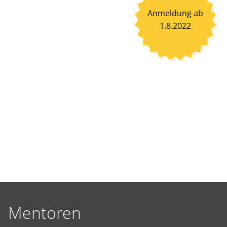
selbst
Anmeldung ab
vorgeschlagene
1.8.2022
Projekte
Wirklichkeit
werden
zu
lassen.
Mentoren