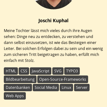
Joschi
Kuphal
Meine Tochter lässt mich vieles durch ihre Augen
sehen: Dinge neu zu entdecken, zu verstehen und
dann selbst einzusetzen, ist wie das Besteigen einer
Leiter. Bei solchen Erfolgen dabei zu sein und ein wenig
zum sicheren Tritt beigetragen zu haben, erfüllt mich
einfach mit Stolz.
HTML
CSS
JavaScript
SVG
TYPO3
Bildbearbeitung
Open-Source-Frameworks
Datenbanken
Social Media
Linux
Server
Web Apps