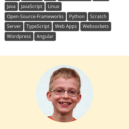
Java
JavaScript
Linux
Open-Source-Frameworks
Python
Scratch
Server
TypeScript
Web Apps
Websockets
Wordpress
Angular