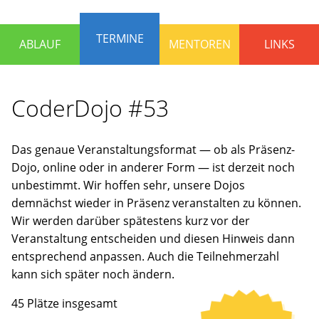
die
Programmieren
TERMINE
ABLAUF
MENTOREN
LINKS
lernen
und
Spaß
CoderDojo #53
haben
wollen.
Erfahrene
Das genaue Veranstaltungsformat — ob als Präsenz-
Mentoren
Dojo, online oder in anderer Form — ist derzeit noch
stehen
unbestimmt. Wir hoffen sehr, unsere Dojos
bereit,
demnächst wieder in Präsenz veranstalten zu können.
um
Wir werden darüber spätestens kurz vor der
gemeinsam
Veranstaltung entscheiden und diesen Hinweis dann
an
entsprechend anpassen. Auch die Teilnehmerzahl
Ideen
kann sich später noch ändern.
zu
arbeiten
45 Plätze insgesamt
oder