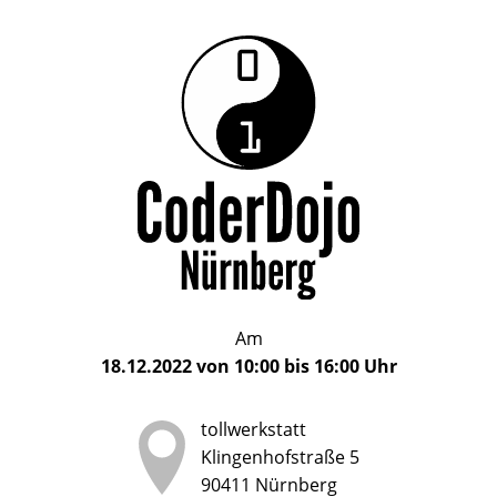
Das
CoderDojo
CoderDojo
Nürnberg
ist
Nürnberg
ein
Club
für
Kinder
und
Jugendliche
im
Am
Alter
18.12.2022
von
10:00
bis
16:00
Uhr
von
5
tollwerkstatt
bis
Klingenhofstraße 5
17
90411
Nürnberg
Jahren,