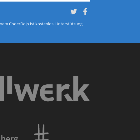
Twitter
Twitter
einem CoderDojo ist kostenlos. Unterstützung
Silbury IT Solutions Deuts