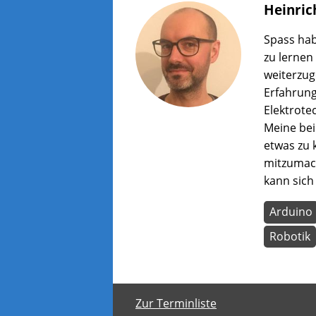
Heinric
Spass hab
zu lernen
weiterzug
Erfahrung
Elektrote
Meine bei
etwas zu 
mitzumach
kann sich
Arduino
Robotik
Zur Terminliste