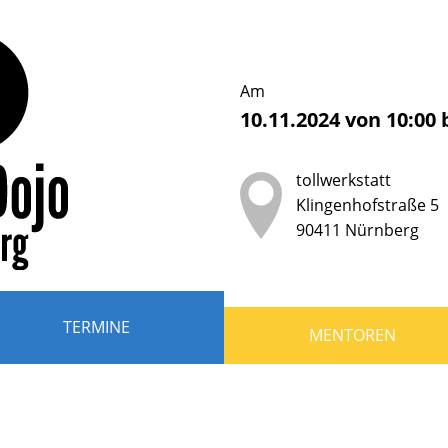
erDojo
nberg
Am
10.11.2024
von
10:00
b
tollwerkstatt
der
Klingenhofstraße 5
90411
Nürnberg
ndliche
r
TERMINE
MENTOREN
en,
grammieren