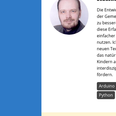
wer
zu
Die Entwi
lass
der Gemei
zu besser
diese Erf
einfacher 
nutzen. I
neuen Te
das natür
Kindern 
interdisz
fördern.
Arduino
Python