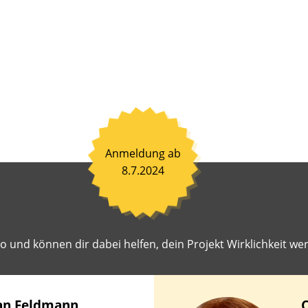
nen
ß
en
en.
ahrene
toren
hen
it,
Anmeldung ab
einsam
8.7.2024
en
iten
r
 und können dir dabei helfen, dein Projekt Wirklichkeit wer
st
geschlagene
ekte
lichkeit
an
Feldmann
C