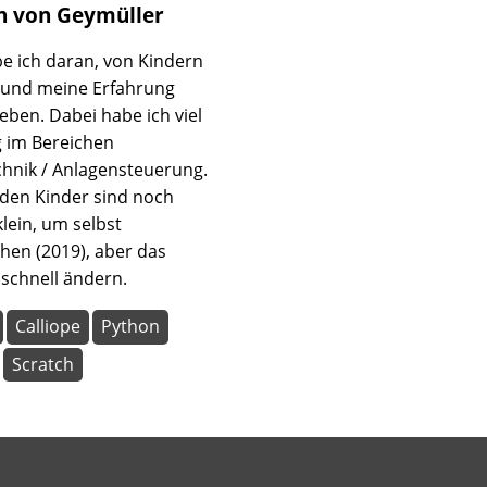
h
von Geymüller
e ich daran, von Kindern
 und meine Erfahrung
eben. Dabei habe ich viel
 im Bereichen
chnik / Anlagensteuerung.
den Kinder sind noch
klein, um selbst
en (2019), aber das
 schnell ändern.
Calliope
Python
Scratch