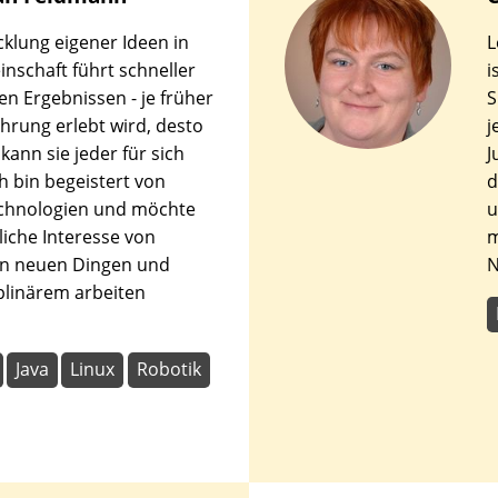
den
cklung eigener Ideen in
L
en.
nschaft führt schneller
i
en Ergebnissen - je früher
S
ahrung erlebt wird, desto
j
kann sie jeder für sich
J
ch bin begeistert von
d
chnologien und möchte
u
liche Interesse von
m
an neuen Dingen und
N
iplinärem arbeiten
Java
Linux
Robotik