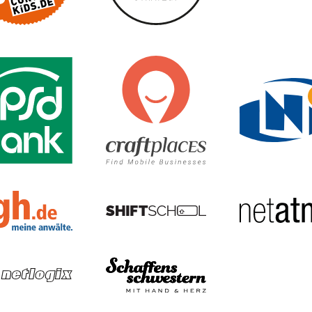
curt kids
U
CURT - Das Stadtmagazin für Nürnberg, Fürth, 
new mobility — insertEFFECT
PSD Bank Nürnberg eG
M
S
KGH Anwaltskanzlei: Kreu
VR Bank Nürnberg
Network monitoring software - PRTG | Paessler
netlogix GmbH & Co. KG
S