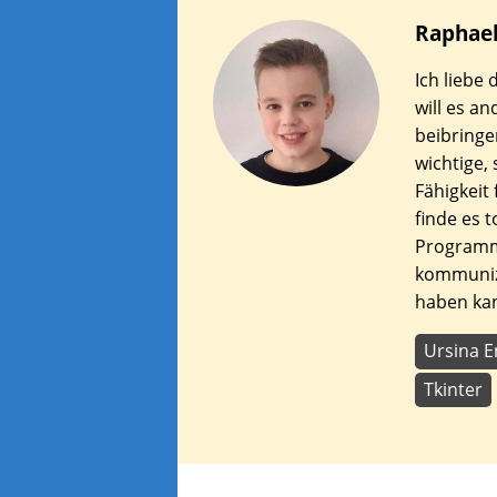
Raphae
Ich liebe
will es a
beibringen
wichtige,
Fähigkeit 
finde es t
Programm
kommuniz
haben ka
Ursina E
Tkinter