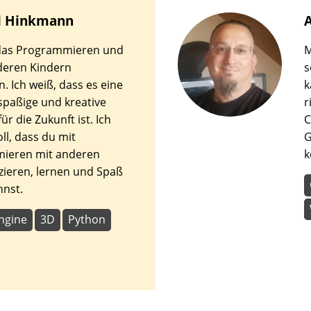
l
Hinkmann
 das Programmieren und
M
nderen Kindern
s
. Ich weiß, dass es eine
k
 spaßige und kreative
r
für die Zukunft ist. Ich
C
oll, dass du mit
G
ieren mit anderen
k
ieren, lernen und Spaß
nnst.
ngine
3D
Python