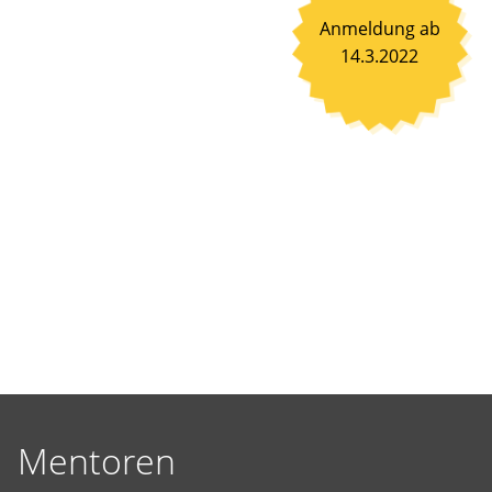
selbst
Anmeldung ab
vorgeschlagene
14.3.2022
Projekte
Wirklichkeit
werden
zu
lassen.
Mentoren