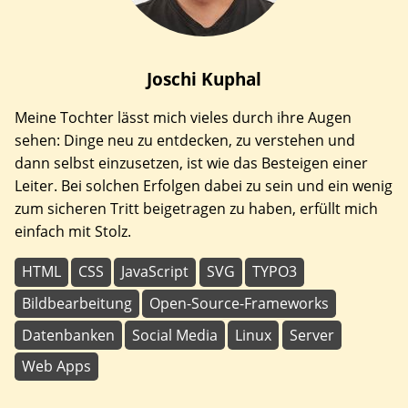
Joschi
Kuphal
Meine Tochter lässt mich vieles durch ihre Augen
sehen: Dinge neu zu entdecken, zu verstehen und
dann selbst einzusetzen, ist wie das Besteigen einer
Leiter. Bei solchen Erfolgen dabei zu sein und ein wenig
zum sicheren Tritt beigetragen zu haben, erfüllt mich
einfach mit Stolz.
HTML
CSS
JavaScript
SVG
TYPO3
Bildbearbeitung
Open-Source-Frameworks
Datenbanken
Social Media
Linux
Server
Web Apps