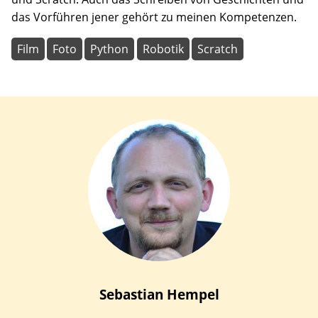
das Vorführen jener gehört zu meinen Kompetenzen.
Film
Foto
Python
Robotik
Scratch
Sebastian
Hempel