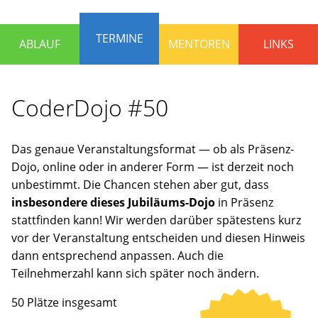
die
Programmieren
TERMINE
ABLAUF
MENTOREN
LINKS
lernen
und
Spaß
CoderDojo #50
haben
wollen.
Erfahrene
Das genaue Veranstaltungsformat — ob als Präsenz-
Mentoren
Dojo, online oder in anderer Form — ist derzeit noch
stehen
unbestimmt. Die Chancen stehen aber gut, dass
bereit,
insbesondere dieses Jubiläums-Dojo
in Präsenz
um
stattfinden kann! Wir werden darüber spätestens kurz
gemeinsam
vor der Veranstaltung entscheiden und diesen Hinweis
an
dann entsprechend anpassen. Auch die
Ideen
Teilnehmerzahl kann sich später noch ändern.
zu
arbeiten
50 Plätze insgesamt
oder