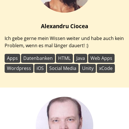
Alexandru
Ciocea
Ich gebe gerne mein Wissen weiter und habe auch kein
Problem, wenn es mal länger dauert! :)
Apps
Datenbanken
HTML
Java
Web Apps
Wordpress
iOS
Social Media
Unity
xCode