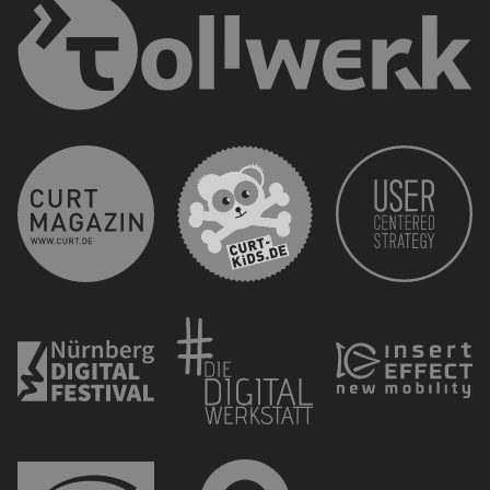
curt 
CURT - Das Stadtmagazi
Nürnberg Digital Festiva
Die 