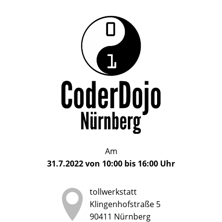
Das
CoderDojo
CoderDojo
Nürnberg
ist
Nürnberg
ein
Club
für
Kinder
und
Jugendliche
im
Am
Alter
31.7.2022
von
10:00
bis
16:00
Uhr
von
5
tollwerkstatt
bis
Klingenhofstraße 5
17
90411
Nürnberg
Jahren,