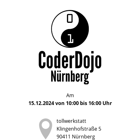
Das
CoderDojo
CoderDojo
Nürnberg
ist
Nürnberg
ein
Club
für
Kinder
und
Jugendliche
im
Am
Alter
15.12.2024
von
10:00
bis
16:00
Uhr
von
5
tollwerkstatt
bis
Klingenhofstraße 5
17
90411
Nürnberg
Jahren,