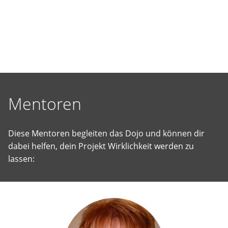
selbst
vorgeschlagene
Projekte
Wirklichkeit
werden
zu
lassen.
Mentoren
Diese Mentoren begleiten das Dojo und können dir
dabei helfen, dein Projekt Wirklichkeit werden zu
lassen: