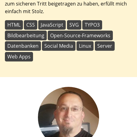
zum sicheren Tritt beigetragen zu haben, erfüllt mich
einfach mit Stolz.
HTML
CSS
JavaScript
SVG
TYPO3
Bildbearbeitung
Open-Source-Frameworks
Datenbanken
Social Media
Linux
Server
Web Apps