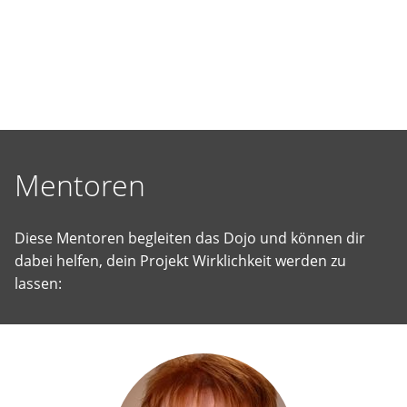
selbst
vorgeschlagene
Projekte
Wirklichkeit
werden
zu
lassen.
Mentoren
Diese Mentoren begleiten das Dojo und können dir
dabei helfen, dein Projekt Wirklichkeit werden zu
lassen: