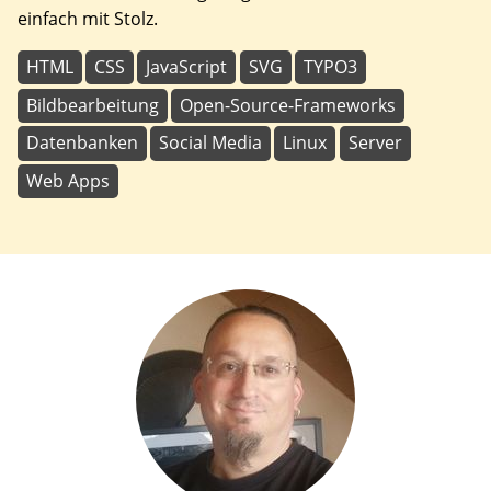
einfach mit Stolz.
HTML
CSS
JavaScript
SVG
TYPO3
Bildbearbeitung
Open-Source-Frameworks
Datenbanken
Social Media
Linux
Server
Web Apps