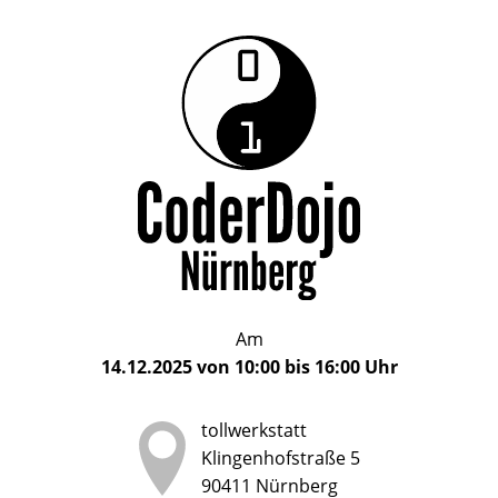
Das
CoderDojo
CoderDojo
Nürnberg
ist
Nürnberg
ein
Club
für
Kinder
und
Jugendliche
im
Am
Alter
14.12.2025
von
10:00
bis
16:00
Uhr
von
5
tollwerkstatt
bis
Klingenhofstraße 5
17
90411
Nürnberg
Jahren,