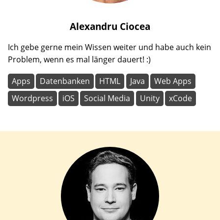
Alexandru
Ciocea
Ich gebe gerne mein Wissen weiter und habe auch kein
Problem, wenn es mal länger dauert! :)
Apps
Datenbanken
HTML
Java
Web Apps
Wordpress
iOS
Social Media
Unity
xCode