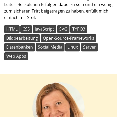
Leiter. Bei solchen Erfolgen dabei zu sein und ein wenig
zum sicheren Tritt beigetragen zu haben, erfüllt mich
einfach mit Stolz.
HTML
CSS
JavaScript
SVG
TYPO3
Bildbearbeitung
Open-Source-Frameworks
Datenbanken
Social Media
Linux
Server
Web Apps