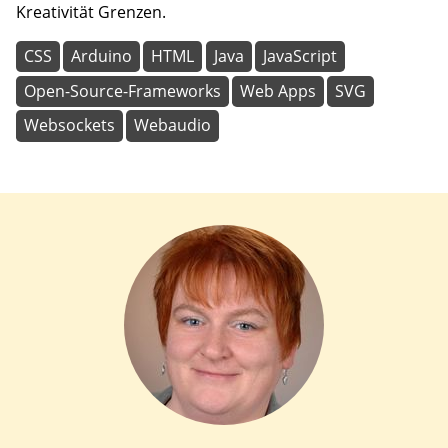
Kreativität Grenzen.
CSS
Arduino
HTML
Java
JavaScript
Open-Source-Frameworks
Web Apps
SVG
Websockets
Webaudio