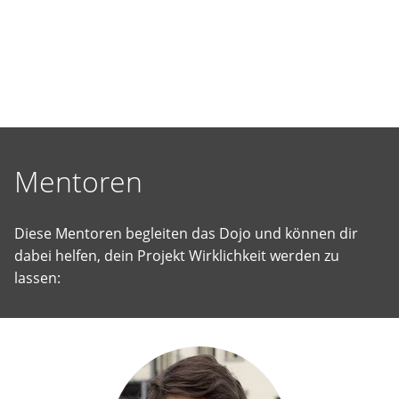
selbst
vorgeschlagene
Projekte
Wirklichkeit
werden
zu
lassen.
Mentoren
Diese Mentoren begleiten das Dojo und können dir
dabei helfen, dein Projekt Wirklichkeit werden zu
lassen: