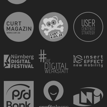
curt 
CURT - Das Stadtmagazi
Nürnberg Digital Festiva
Die 