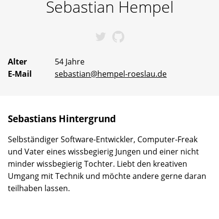
Sebastian
Hempel
Erfahrene
Mentoren
stehen
bereit,
Sebastians bei Twitter
Sebastians bei GitH
um
gemeinsam
an
Alter
54 Jahre
Ideen
E-Mail
sebastian@hempel-roeslau.de
zu
arbeiten
oder
selbst
vorgeschlagene
Sebastians Hintergrund
Projekte
Wirklichkeit
werden
Selbständiger Software-Entwickler, Computer-Freak
zu
und Vater eines wissbegierig Jungen und einer nicht
lassen.
minder wissbegierig Tochter. Liebt den kreativen
Umgang mit Technik und möchte andere gerne daran
teilhaben lassen.