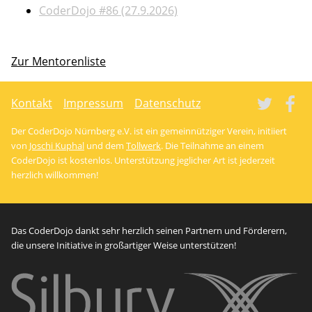
CoderDojo #86 (27.9.2026)
Zur Mentorenliste
Tw
Kontakt
Impressum
Datenschutz
Der CoderDojo Nürnberg e.V. ist ein gemeinnütziger Verein, initiiert
von
Joschi Kuphal
und dem
Tollwerk
. Die Teilnahme an einem
CoderDojo ist kostenlos. Unterstützung jeglicher Art ist jederzeit
herzlich willkommen!
Das CoderDojo dankt sehr herzlich seinen Partnern und Förderern,
die unsere Initiative in großartiger Weise unterstützen!