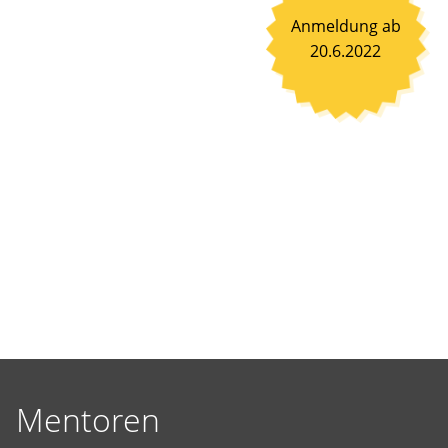
selbst
Anmeldung ab
vorgeschlagene
20.6.2022
Projekte
Wirklichkeit
werden
zu
lassen.
Mentoren