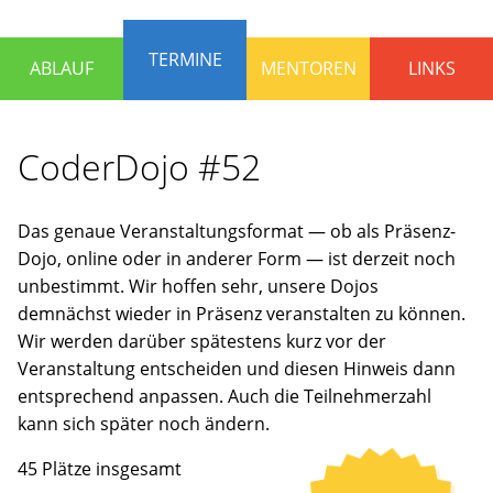
die
Programmieren
TERMINE
ABLAUF
MENTOREN
LINKS
lernen
und
Spaß
CoderDojo #52
haben
wollen.
Erfahrene
Das genaue Veranstaltungsformat — ob als Präsenz-
Mentoren
Dojo, online oder in anderer Form — ist derzeit noch
stehen
unbestimmt. Wir hoffen sehr, unsere Dojos
bereit,
demnächst wieder in Präsenz veranstalten zu können.
um
Wir werden darüber spätestens kurz vor der
gemeinsam
Veranstaltung entscheiden und diesen Hinweis dann
an
entsprechend anpassen. Auch die Teilnehmerzahl
Ideen
kann sich später noch ändern.
zu
arbeiten
45 Plätze insgesamt
oder