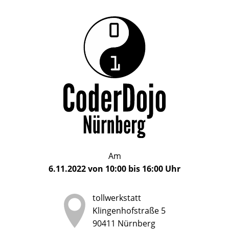
Das
CoderDojo
CoderDojo
Nürnberg
ist
Nürnberg
ein
Club
für
Kinder
und
Jugendliche
im
Am
Alter
6.11.2022
von
10:00
bis
16:00
Uhr
von
5
tollwerkstatt
bis
Klingenhofstraße 5
17
90411
Nürnberg
Jahren,