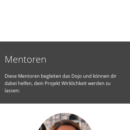
selbst
vorgeschlagene
Projekte
Wirklichkeit
werden
zu
lassen.
Mentoren
Diese Mentoren begleiten das Dojo und können dir
dabei helfen, dein Projekt Wirklichkeit werden zu
lassen: