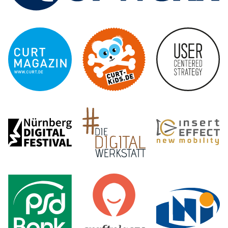
curt 
CURT - Das Stadtmagazi
Nürnberg Digital Festiva
Die 