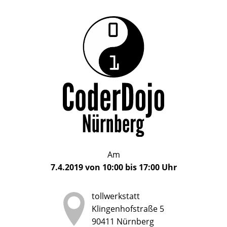
Das
CoderDojo
CoderDojo
Nürnberg
ist
Nürnberg
ein
Club
für
Kinder
und
Jugendliche
im
Am
Alter
7.4.2019
von
10:00
bis
17:00
Uhr
von
5
tollwerkstatt
bis
Klingenhofstraße 5
17
90411
Nürnberg
Jahren,