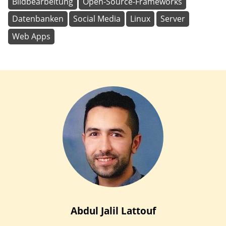
Bildbearbeitung
Open-Source-Frameworks
Datenbanken
Social Media
Linux
Server
Web Apps
Abdul Jalil
Lattouf