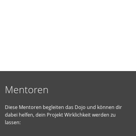
selbst
vorgeschlagene
Projekte
Wirklichkeit
werden
zu
lassen.
Mentoren
Diese Mentoren begleiten das Dojo und können dir
dabei helfen, dein Projekt Wirklichkeit werden zu
lassen: