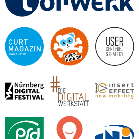
curt 
CURT - Das Stadtmagazi
Nürnberg Digital Festiva
Die 