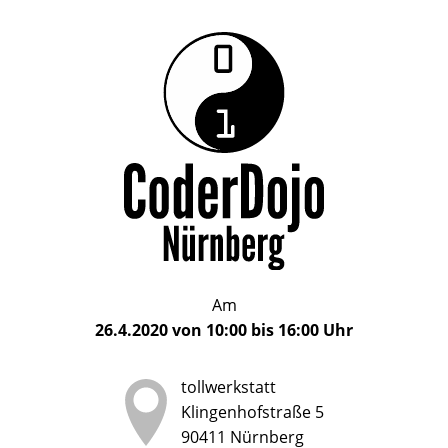
Das
CoderDojo
CoderDojo
Nürnberg
ist
Nürnberg
ein
Club
für
Kinder
und
Jugendliche
im
Am
Alter
26.4.2020
von
10:00
bis
16:00
Uhr
von
5
tollwerkstatt
bis
Klingenhofstraße 5
17
90411
Nürnberg
Jahren,