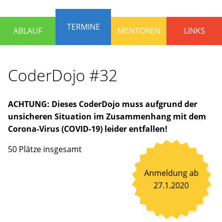
die
Programmieren
TERMINE
ABLAUF
MENTOREN
LINKS
lernen
und
Spaß
CoderDojo #32
haben
wollen.
Erfahrene
ACHTUNG: Dieses CoderDojo muss aufgrund der
Mentoren
unsicheren Situation im Zusammenhang mit dem
stehen
Corona-Virus (COVID-19) leider entfallen!
bereit,
um
50 Plätze insgesamt
gemeinsam
an
Anmeldung ab
Ideen
27.1.2020
zu
arbeiten
oder