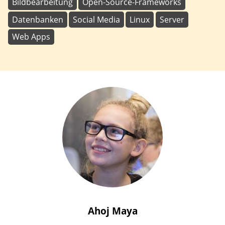
Bildbearbeitung
Open-Source-Frameworks
Datenbanken
Social Media
Linux
Server
Web Apps
Ahoj
Maya