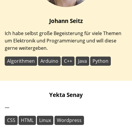
Johann
Seitz
Ich habe selbst große Begeisterung für viele Themen
um Elektronik und Programmierung und will diese
gerne weitergeben.
Algorithmen
Arduino
C++
Java
Python
Yekta
Senay
—
CSS
HTML
Linux
Wordpress