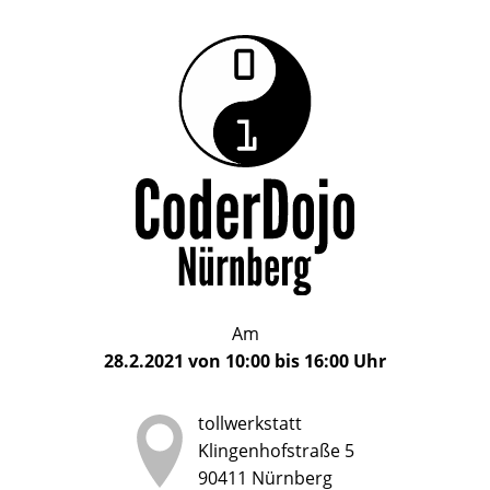
Das
CoderDojo
CoderDojo
Nürnberg
ist
Nürnberg
ein
Club
für
Kinder
und
Jugendliche
im
Am
Alter
28.2.2021
von
10:00
bis
16:00
Uhr
von
5
tollwerkstatt
bis
Klingenhofstraße 5
17
90411
Nürnberg
Jahren,