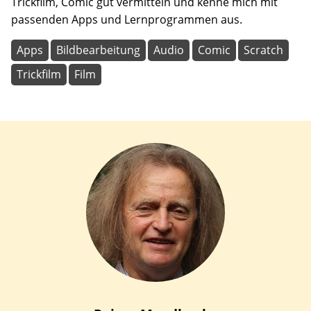
Trickfilm, Comic gut vermitteln und kenne mich mit
passenden Apps und Lernprogrammen aus.
Apps
Bildbearbeitung
Audio
Comic
Scratch
Trickfilm
Film