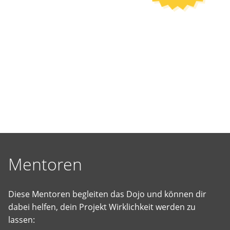
selbst
vorgeschlagene
Projekte
Wirklichkeit
werden
zu
lassen.
Mentoren
Diese Mentoren begleiten das Dojo und können dir
dabei helfen, dein Projekt Wirklichkeit werden zu
lassen: