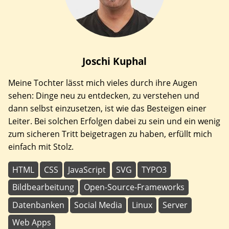
Joschi
Kuphal
Meine Tochter lässt mich vieles durch ihre Augen
sehen: Dinge neu zu entdecken, zu verstehen und
dann selbst einzusetzen, ist wie das Besteigen einer
Leiter. Bei solchen Erfolgen dabei zu sein und ein wenig
zum sicheren Tritt beigetragen zu haben, erfüllt mich
einfach mit Stolz.
HTML
CSS
JavaScript
SVG
TYPO3
Bildbearbeitung
Open-Source-Frameworks
Datenbanken
Social Media
Linux
Server
Web Apps