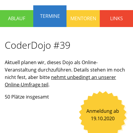
die
Programmieren
TERMINE
ABLAUF
MENTOREN
LINKS
lernen
und
Spaß
CoderDojo #39
haben
wollen.
Erfahrene
Aktuell planen wir, dieses Dojo als Online-
Mentoren
Veranstaltung durchzuführen. Details stehen im noch
stehen
nicht fest, aber bitte
nehmt unbedingt an unserer
bereit,
Online-Umfrage teil
.
um
gemeinsam
50 Plätze insgesamt
an
Ideen
Anmeldung ab
zu
19.10.2020
arbeiten
oder