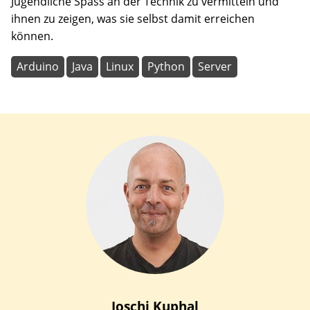
Jugendliche Spass an der Technik zu vermitteln und
ihnen zu zeigen, was sie selbst damit erreichen
können.
Arduino
Java
Linux
Python
Server
Joschi
Kuphal