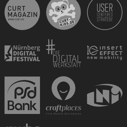
curt 
CURT - Das Stadtmagazi
Nürnberg Digital Festiva
Die 
PSD Bank Nürnberg eG
Mobi