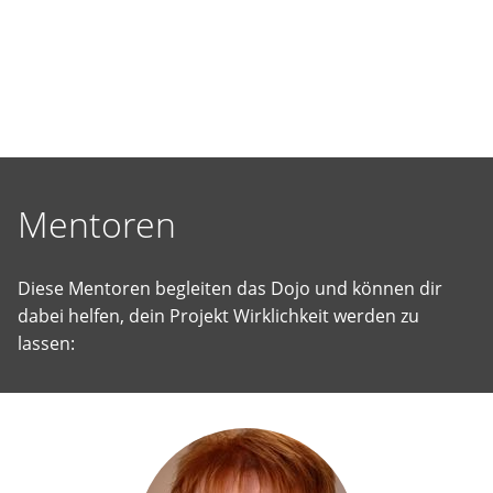
selbst
vorgeschlagene
Projekte
Wirklichkeit
werden
zu
lassen.
Mentoren
Diese Mentoren begleiten das Dojo und können dir
dabei helfen, dein Projekt Wirklichkeit werden zu
lassen: