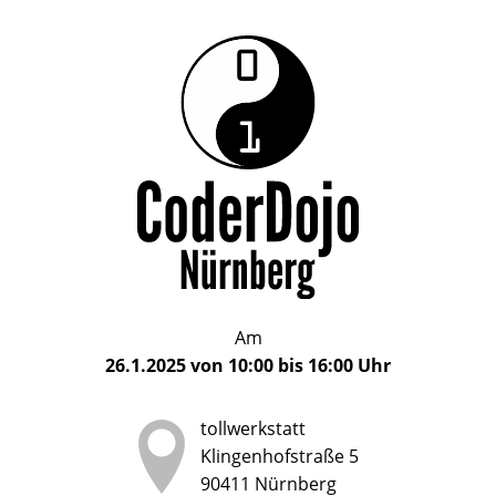
Das
CoderDojo
CoderDojo
Nürnberg
ist
Nürnberg
ein
Club
für
Kinder
und
Jugendliche
im
Am
Alter
26.1.2025
von
10:00
bis
16:00
Uhr
von
5
tollwerkstatt
bis
Klingenhofstraße 5
17
90411
Nürnberg
Jahren,