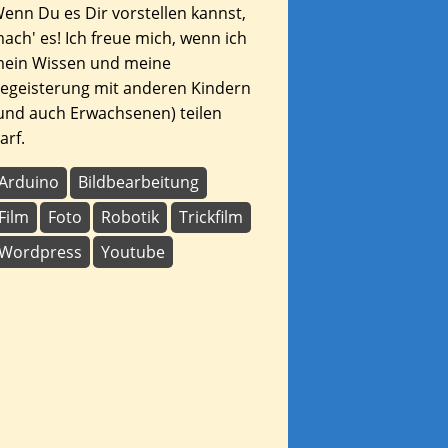
enn Du es Dir vorstellen kannst,
ach' es! Ich freue mich, wenn ich
ein Wissen und meine
egeisterung mit anderen Kindern
und auch Erwachsenen) teilen
arf.
Arduino
Bildbearbeitung
Film
Foto
Robotik
Trickfilm
Wordpress
Youtube