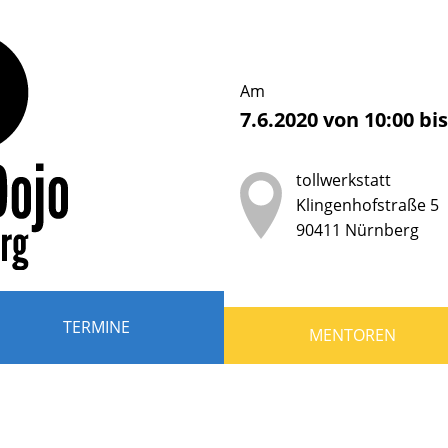
erDojo
nberg
Am
7.6.2020
von
10:00
bi
b
tollwerkstatt
der
Klingenhofstraße 5
90411
Nürnberg
ndliche
r
TERMINE
MENTOREN
en,
grammieren