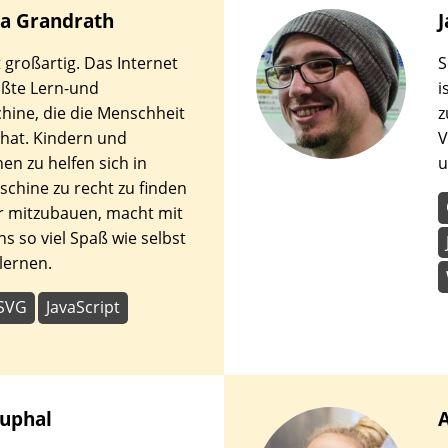
na
Grandrath
J
t großartig. Das Internet
S
rößte Lern-und
i
hine, die die Menschheit
z
 hat. Kindern und
V
en zu helfen sich in
u
schine zu recht zu finden
r mitzubauen, macht mit
s so viel Spaß wie selbst
lernen.
SVG
JavaScript
uphal