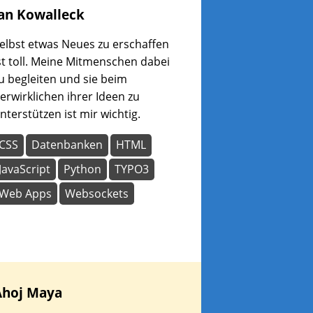
an
Kowalleck
elbst etwas Neues zu erschaffen
st toll. Meine Mitmenschen dabei
u begleiten und sie beim
erwirklichen ihrer Ideen zu
nterstützen ist mir wichtig.
CSS
Datenbanken
HTML
JavaScript
Python
TYPO3
Web Apps
Websockets
Ahoj
Maya