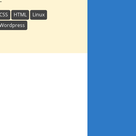
—
CSS
HTML
Linux
Wordpress