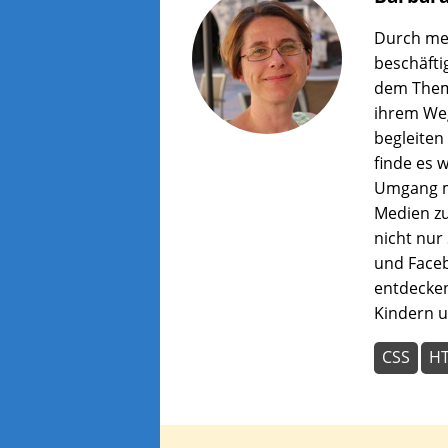
wer
zu
Durch mei
lass
beschäfti
dem Them
ihrem Weg
begleiten
finde es w
Umgang m
Medien zu
nicht nur
und Faceb
entdecken
Kindern u
CSS
H