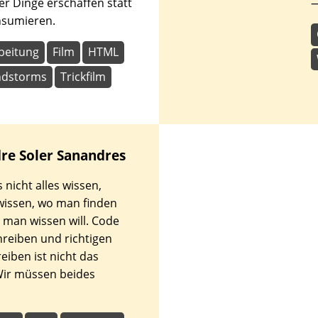
er Dinge erschaffen statt
nsumieren.
beitung
Film
HTML
ndstorms
Trickfilm
dre
Soler Sanandres
nicht alles wissen,
wissen, wo man finden
 man wissen will. Code
chreiben und richtigen
eiben ist nicht das
Wir müssen beides