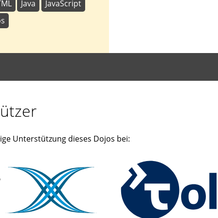
TML
Java
JavaScript
ps
ützer
ige Unterstützung dieses Dojos bei: