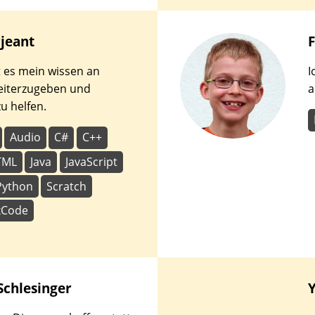
rjeant
F
lt es mein wissen an
I
eiterzugeben und
a
u helfen.
Audio
C#
C++
TML
Java
JavaScript
Python
Scratch
xCode
Schlesinger