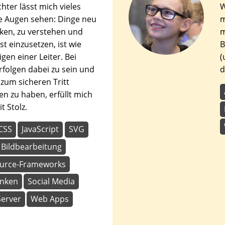
hter lässt mich vieles
W
e Augen sehen: Dinge neu
m
ken, zu verstehen und
m
t einzusetzen, ist wie
B
gen einer Leiter. Bei
(
rfolgen dabei zu sein und
d
 zum sicheren Tritt
en zu haben, erfüllt mich
t Stolz.
CSS
JavaScript
SVG
Bildbearbeitung
urce-Frameworks
nken
Social Media
Server
Web Apps