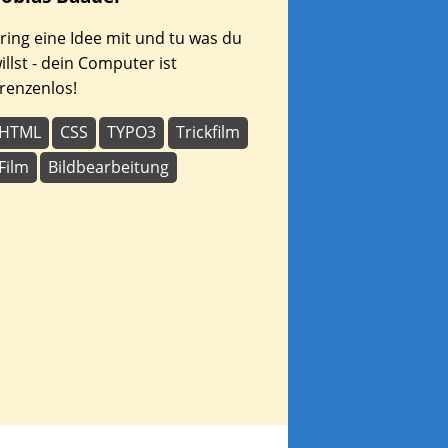
ring eine Idee mit und tu was du
illst - dein Computer ist
renzenlos!
HTML
CSS
TYPO3
Trickfilm
Film
Bildbearbeitung