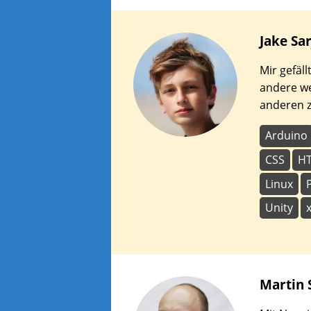
Jake
Sa
Mir gefäl
andere w
anderen z
Arduino
CSS
H
Linux
Unity
Martin