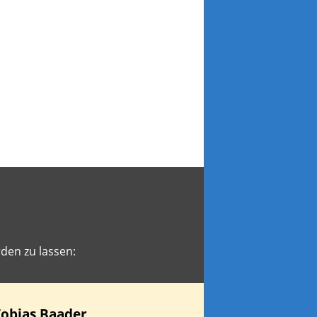
den zu lassen:
Tobias
Baader