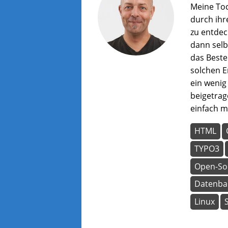
Meine Toc
durch ihr
zu entdec
dann selbs
das Bestei
solchen E
ein wenig
beigetrag
einfach mi
HTML
TYPO3
Open-So
Datenba
Linux