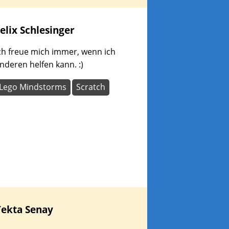
elix
Schlesinger
ch freue mich immer, wenn ich
nderen helfen kann. :)
Lego Mindstorms
Scratch
Yekta
Senay