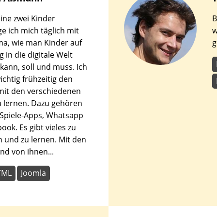
den
ne zwei Kinder
B
en.
ge ich mich täglich mit
w
a, wie man Kinder auf
g
 in die digitale Welt
 kann, soll und muss. Ich
ichtig frühzeitig den
it den verschiedenen
 lernen. Dazu gehören
 Spiele-Apps, Whatsapp
ook. Es gibt vieles zu
 und zu lernen. Mit den
nd von ihnen...
TML
Joomla