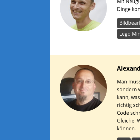
Mit Neugi
Dinge ko
Bildbear
Lego Mi
Alexan
Man muss 
sondern 
kann, was
richtig s
Code schr
Gleiche. 
können.