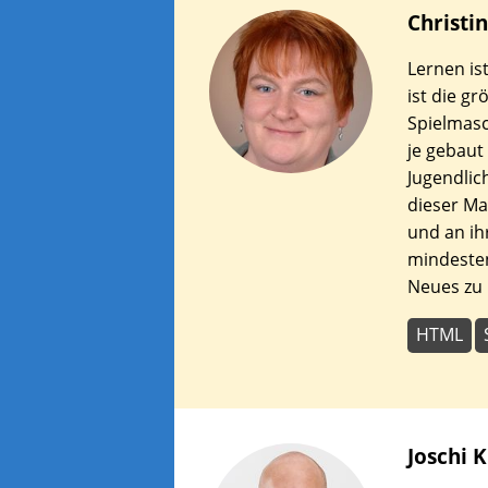
Christi
Lernen is
ist die g
Spielmasc
je gebaut
Jugendlich
dieser Ma
und an ih
mindesten
Neues zu 
HTML
Joschi
K