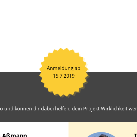
nen
ß
en
en.
ahrene
toren
hen
it,
Anmeldung ab
einsam
15.7.2019
en
iten
r
 und können dir dabei helfen, dein Projekt Wirklichkeit wer
st
geschlagene
ekte
lichkeit
a
Aßmann