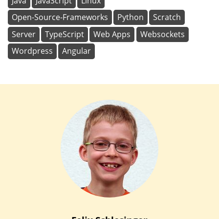
Java
JavaScript
Linux
Open-Source-Frameworks
Python
Scratch
Server
TypeScript
Web Apps
Websockets
Wordpress
Angular