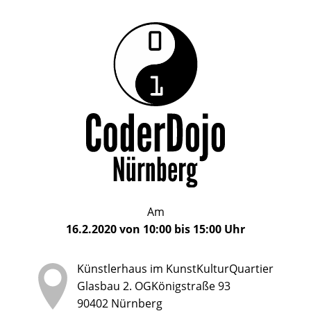
Das
CoderDojo
CoderDojo
Nürnberg
ist
Nürnberg
ein
Club
für
Kinder
und
Jugendliche
im
Am
Alter
16.2.2020
von
10:00
bis
15:00
Uhr
von
5
Künstlerhaus im KunstKulturQuartier
bis
Glasbau 2. OGKönigstraße 93
17
90402
Nürnberg
Jahren,