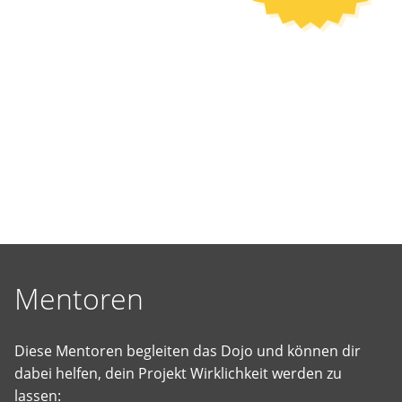
selbst
vorgeschlagene
Projekte
Wirklichkeit
werden
zu
lassen.
Mentoren
Diese Mentoren begleiten das Dojo und können dir
dabei helfen, dein Projekt Wirklichkeit werden zu
lassen: