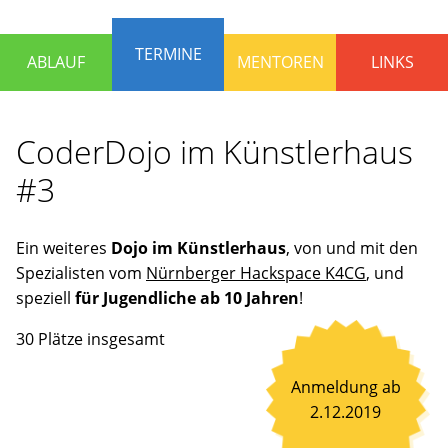
die
Programmieren
TERMINE
ABLAUF
MENTOREN
LINKS
lernen
und
Spaß
CoderDojo im Künstlerhaus
haben
wollen.
#3
Erfahrene
Mentoren
stehen
Ein weiteres
Dojo im Künstlerhaus
, von und mit den
bereit,
Spezialisten vom
Nürnberger Hackspace K4CG
, und
um
speziell
für Jugendliche ab 10 Jahren
!
gemeinsam
30 Plätze insgesamt
an
Ideen
Anmeldung ab
zu
2.12.2019
arbeiten
oder