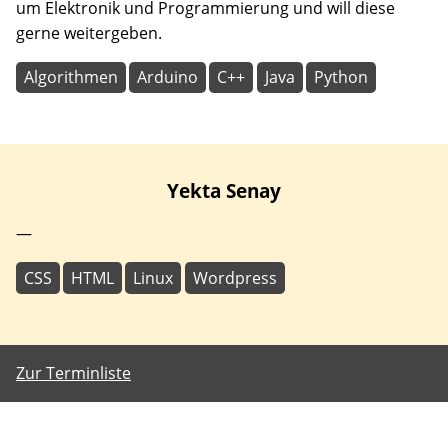
um Elektronik und Programmierung und will diese
gerne weitergeben.
Algorithmen
Arduino
C++
Java
Python
Yekta
Senay
—
CSS
HTML
Linux
Wordpress
Zur Terminliste