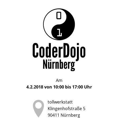
Das
CoderDojo
CoderDojo
Nürnberg
ist
Nürnberg
ein
Club
für
Kinder
und
Jugendliche
im
Am
Alter
4.2.2018
von
10:00
bis
17:00
Uhr
von
5
tollwerkstatt
bis
Klingenhofstraße 5
17
90411
Nürnberg
Jahren,