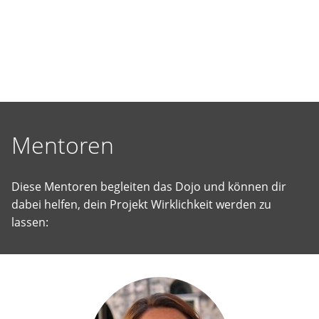
selbst
vorgeschlagene
Projekte
Wirklichkeit
werden
zu
lassen.
Mentoren
Diese Mentoren begleiten das Dojo und können dir
dabei helfen, dein Projekt Wirklichkeit werden zu
lassen: