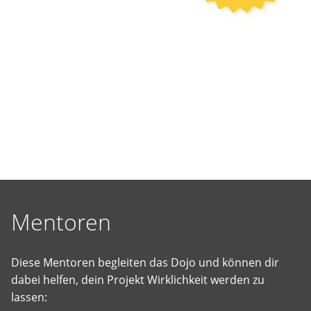
selbst
vorgeschlagene
Projekte
Wirklichkeit
werden
zu
lassen.
Mentoren
Diese Mentoren begleiten das Dojo und können dir
dabei helfen, dein Projekt Wirklichkeit werden zu
lassen: