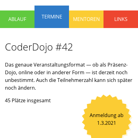
die
Programmieren
TERMINE
ABLAUF
MENTOREN
LINKS
lernen
und
Spaß
CoderDojo #42
haben
wollen.
Erfahrene
Das genaue Veranstaltungsformat — ob als Präsenz-
Mentoren
Dojo, online oder in anderer Form — ist derzeit noch
stehen
unbestimmt. Auch die Teilnehmerzahl kann sich später
bereit,
noch ändern.
um
gemeinsam
45 Plätze insgesamt
an
Ideen
Anmeldung ab
zu
1.3.2021
arbeiten
oder