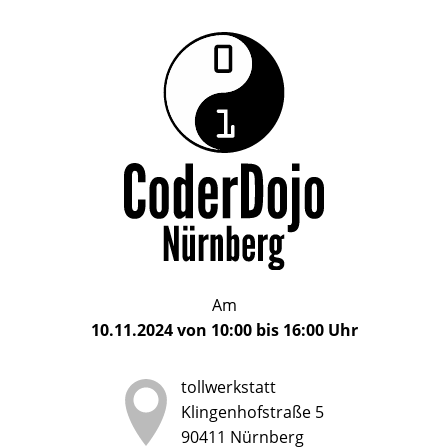
Das
CoderDojo
CoderDojo
Nürnberg
ist
Nürnberg
ein
Club
für
Kinder
und
Jugendliche
im
Am
Alter
10.11.2024
von
10:00
bis
16:00
Uhr
von
5
tollwerkstatt
bis
Klingenhofstraße 5
17
90411
Nürnberg
Jahren,