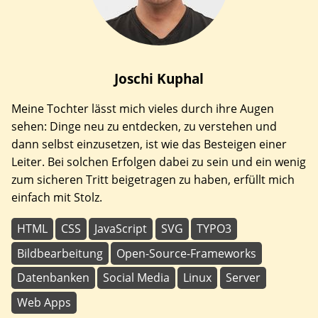
Joschi
Kuphal
Meine Tochter lässt mich vieles durch ihre Augen
sehen: Dinge neu zu entdecken, zu verstehen und
dann selbst einzusetzen, ist wie das Besteigen einer
Leiter. Bei solchen Erfolgen dabei zu sein und ein wenig
zum sicheren Tritt beigetragen zu haben, erfüllt mich
einfach mit Stolz.
HTML
CSS
JavaScript
SVG
TYPO3
Bildbearbeitung
Open-Source-Frameworks
Datenbanken
Social Media
Linux
Server
Web Apps